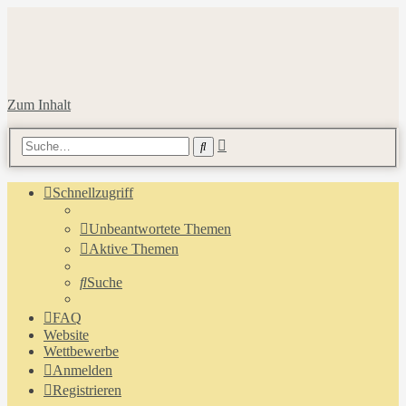
Zum Inhalt
Erweiterte
Suche
Suche
Schnellzugriff
Unbeantwortete Themen
Aktive Themen
Suche
FAQ
Website
Wettbewerbe
Anmelden
Registrieren