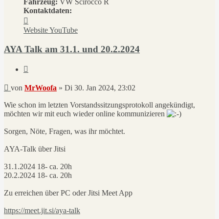
Fahrzeug:
VW Scirocco R
Kontaktdaten:
Kontaktdaten
von
Website
YouTube
MrWoofa
AYA Talk am 31.1. und 20.2.2024
Zitieren
Beitrag
von
MrWoofa
»
Di 30. Jan 2024, 23:02
Wie schon im letzten Vorstandssitzungsprotokoll angekündigt,
möchten wir mit euch wieder online kommunizieren
Sorgen, Nöte, Fragen, was ihr möchtet.
AYA-Talk über Jitsi
31.1.2024 18- ca. 20h
20.2.2024 18- ca. 20h
Zu erreichen über PC oder Jitsi Meet App
https://meet.jit.si/aya-talk