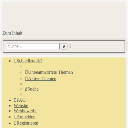
Zum Inhalt
Erweiterte
Suche
Suche
Schnellzugriff
Unbeantwortete Themen
Aktive Themen
Suche
FAQ
Website
Wettbewerbe
Anmelden
Registrieren