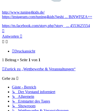
http://www.tuning4kids.de/
https://instagram.com/tuning4kids?igshi ... BiNWFlZA==
https://m.facebook.com/story.php?story_ ... 4553625554
Nach
oben
Antworten
Druckansicht
1 Beitrag • Seite
1
von
1
Zurück zu „Wettbewerbe & Veranstaltungen“
Gehe zu
Gäste - Bereich
↳ Der Vorstand informiert
↳ Allgemein
↳ Erststarter des Tages
↳ Showroom
↳ Wettbewerbe & Veranstaltungen