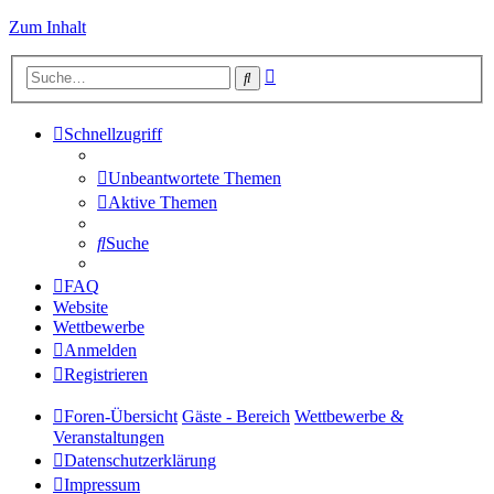
Zum Inhalt
Erweiterte
Suche
Suche
Schnellzugriff
Unbeantwortete Themen
Aktive Themen
Suche
FAQ
Website
Wettbewerbe
Anmelden
Registrieren
Foren-Übersicht
Gäste - Bereich
Wettbewerbe &
Veranstaltungen
Datenschutzerklärung
Impressum