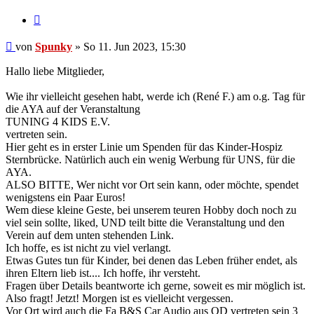
Zitieren
Beitrag
von
Spunky
»
So 11. Jun 2023, 15:30
Hallo liebe Mitglieder,
Wie ihr vielleicht gesehen habt, werde ich (René F.) am o.g. Tag für
die AYA auf der Veranstaltung
TUNING 4 KIDS E.V.
vertreten sein.
Hier geht es in erster Linie um Spenden für das Kinder-Hospiz
Sternbrücke. Natürlich auch ein wenig Werbung für UNS, für die
AYA.
ALSO BITTE, Wer nicht vor Ort sein kann, oder möchte, spendet
wenigstens ein Paar Euros!
Wem diese kleine Geste, bei unserem teuren Hobby doch noch zu
viel sein sollte, liked, UND teilt bitte die Veranstaltung und den
Verein auf dem unten stehenden Link.
Ich hoffe, es ist nicht zu viel verlangt.
Etwas Gutes tun für Kinder, bei denen das Leben früher endet, als
ihren Eltern lieb ist.... Ich hoffe, ihr versteht.
Fragen über Details beantworte ich gerne, soweit es mir möglich ist.
Also fragt! Jetzt! Morgen ist es vielleicht vergessen.
Vor Ort wird auch die Fa B&S Car Audio aus OD vertreten sein 3