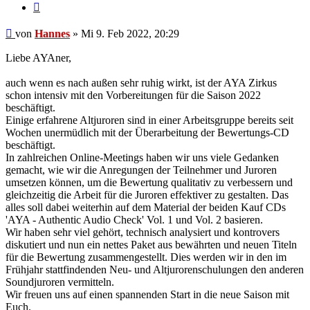
Zitieren
Beitrag
von
Hannes
»
Mi 9. Feb 2022, 20:29
Liebe AYAner,
auch wenn es nach außen sehr ruhig wirkt, ist der AYA Zirkus
schon intensiv mit den Vorbereitungen für die Saison 2022
beschäftigt.
Einige erfahrene Altjuroren sind in einer Arbeitsgruppe bereits seit
Wochen unermüdlich mit der Überarbeitung der Bewertungs-CD
beschäftigt.
In zahlreichen Online-Meetings haben wir uns viele Gedanken
gemacht, wie wir die Anregungen der Teilnehmer und Juroren
umsetzen können, um die Bewertung qualitativ zu verbessern und
gleichzeitig die Arbeit für die Juroren effektiver zu gestalten. Das
alles soll dabei weiterhin auf dem Material der beiden Kauf CDs
'AYA - Authentic Audio Check' Vol. 1 und Vol. 2 basieren.
Wir haben sehr viel gehört, technisch analysiert und kontrovers
diskutiert und nun ein nettes Paket aus bewährten und neuen Titeln
für die Bewertung zusammengestellt. Dies werden wir in den im
Frühjahr stattfindenden Neu- und Altjurorenschulungen den anderen
Soundjuroren vermitteln.
Wir freuen uns auf einen spannenden Start in die neue Saison mit
Euch.