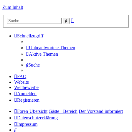
Zum Inhalt
Erweiterte
Suche
Suche
Schnellzugriff
Unbeantwortete Themen
Aktive Themen
Suche
FAQ
Website
Wettbewerbe
Anmelden
Registrieren
Foren-Übersicht
Gäste - Bereich
Der Vorstand informiert
Datenschutzerklärung
Impressum
Suche