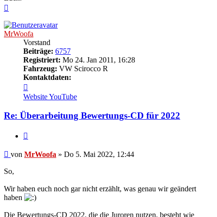
Nach
oben
MrWoofa
Vorstand
Beiträge:
6757
Registriert:
Mo 24. Jan 2011, 16:28
Fahrzeug:
VW Scirocco R
Kontaktdaten:
Kontaktdaten
von
Website
YouTube
MrWoofa
Re: Überarbeitung Bewertungs-CD für 2022
Zitieren
Beitrag
von
MrWoofa
»
Do 5. Mai 2022, 12:44
So,
Wir haben euch noch gar nicht erzählt, was genau wir geändert
haben
Die Bewertungs-CD 2022, die die Juroren nutzen, besteht wie