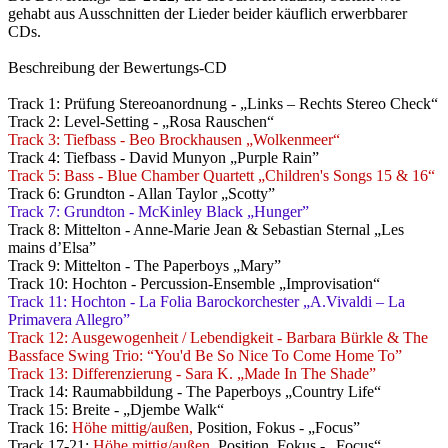
gehabt aus Ausschnitten der Lieder beider käuflich erwerbbarer
CDs.
Beschreibung der Bewertungs-CD
Track 1: Prüfung Stereoanordnung - „Links – Rechts Stereo Check“
Track 2: Level-Setting - „Rosa Rauschen“
Track 3: Tiefbass - Beo Brockhausen „Wolkenmeer“
Track 4: Tiefbass - David Munyon „Purple Rain”
Track 5: Bass - Blue Chamber Quartett „Children's Songs 15 & 16“
Track 6: Grundton - Allan Taylor „Scotty”
Track 7: Grundton - McKinley Black „Hunger”
Track 8: Mittelton - Anne-Marie Jean & Sebastian Sternal „Les
mains d’Elsa”
Track 9: Mittelton - The Paperboys „Mary”
Track 10: Hochton - Percussion-Ensemble „Improvisation“
Track 11: Hochton - La Folia Barockorchester „A.Vivaldi – La
Primavera Allegro”
Track 12: Ausgewogenheit / Lebendigkeit - Barbara Bürkle & The
Bassface Swing Trio: “You'd Be So Nice To Come Home To”
Track 13: Differenzierung - Sara K. „Made In The Shade”
Track 14: Raumabbildung - The Paperboys „Country Life“
Track 15: Breite - „Djembe Walk“
Track 16:
Höhe mittig/außen,
Position, Fokus - „Focus”
Track 17-21:
Höhe mittig/außen,
Position, Fokus - „Focus“