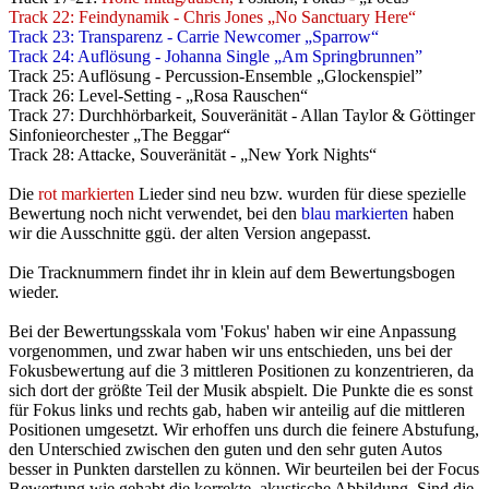
Track 22: Feindynamik - Chris Jones „No Sanctuary Here“
Track 23: Transparenz - Carrie Newcomer „Sparrow“
Track 24: Auflösung - Johanna Single „Am Springbrunnen”
Track 25: Auflösung - Percussion-Ensemble „Glockenspiel”
Track 26: Level-Setting - „Rosa Rauschen“
Track 27: Durchhörbarkeit, Souveränität - Allan Taylor & Göttinger
Sinfonieorchester „The Beggar“
Track 28: Attacke, Souveränität - „New York Nights“
Die
rot markierten
Lieder sind neu bzw. wurden für diese spezielle
Bewertung noch nicht verwendet, bei den
blau markierten
haben
wir die Ausschnitte ggü. der alten Version angepasst.
Die Tracknummern findet ihr in klein auf dem Bewertungsbogen
wieder.
Bei der Bewertungsskala vom 'Fokus' haben wir eine Anpassung
vorgenommen, und zwar haben wir uns entschieden, uns bei der
Fokusbewertung auf die 3 mittleren Positionen zu konzentrieren, da
sich dort der größte Teil der Musik abspielt. Die Punkte die es sonst
für Fokus links und rechts gab, haben wir anteilig auf die mittleren
Positionen umgesetzt. Wir erhoffen uns durch die feinere Abstufung,
den Unterschied zwischen den guten und den sehr guten Autos
besser in Punkten darstellen zu können. Wir beurteilen bei der Focus
Bewertung wie gehabt die korrekte, akustische Abbildung. Sind die