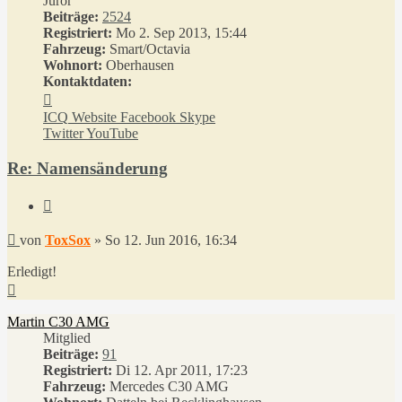
Juror
Beiträge:
2524
Registriert:
Mo 2. Sep 2013, 15:44
Fahrzeug:
Smart/Octavia
Wohnort:
Oberhausen
Kontaktdaten:
Kontaktdaten
von
ICQ
Website
Facebook
Skype
ToxSox
Twitter
YouTube
Re: Namensänderung
Zitieren
Beitrag
von
ToxSox
»
So 12. Jun 2016, 16:34
Erledigt!
Nach
oben
Martin C30 AMG
Mitglied
Beiträge:
91
Registriert:
Di 12. Apr 2011, 17:23
Fahrzeug:
Mercedes C30 AMG