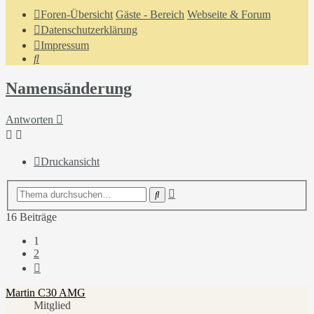
Foren-Übersicht
Gäste - Bereich
Webseite & Forum
Datenschutzerklärung
Impressum
Suche
Namensänderung
Antworten
Druckansicht
Erweiterte
Suche
Suche
16 Beiträge
1
2
Nächste
Martin C30 AMG
Mitglied