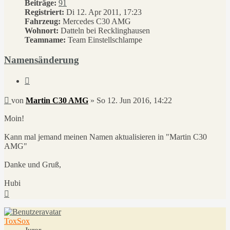
Beiträge:
91
Registriert:
Di 12. Apr 2011, 17:23
Fahrzeug:
Mercedes C30 AMG
Wohnort:
Datteln bei Recklinghausen
Teamname:
Team Einstellschlampe
Namensänderung
Zitieren
Beitrag
von
Martin C30 AMG
»
So 12. Jun 2016, 14:22
Moin!
Kann mal jemand meinen Namen aktualisieren in "Martin C30
AMG"
Danke und Gruß,
Hubi
Nach
oben
ToxSox