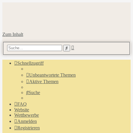
Zum Inhalt
Erweiterte
Suche
Suche
Schnellzugriff
Unbeantwortete Themen
Aktive Themen
Suche
FAQ
Website
Wettbewerbe
Anmelden
Registrieren