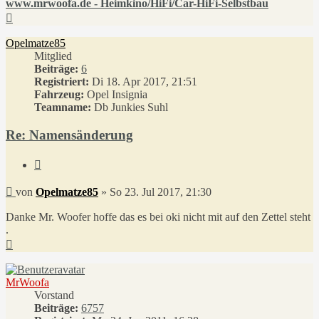
www.mrwoofa.de - Heimkino/HiFi/Car-HiFi-Selbstbau
Nach
oben
Opelmatze85
Mitglied
Beiträge:
6
Registriert:
Di 18. Apr 2017, 21:51
Fahrzeug:
Opel Insignia
Teamname:
Db Junkies Suhl
Re: Namensänderung
Zitieren
Beitrag
von
Opelmatze85
»
So 23. Jul 2017, 21:30
Danke Mr. Woofer hoffe das es bei oki nicht mit auf den Zettel steht
.
Nach
oben
MrWoofa
Vorstand
Beiträge:
6757