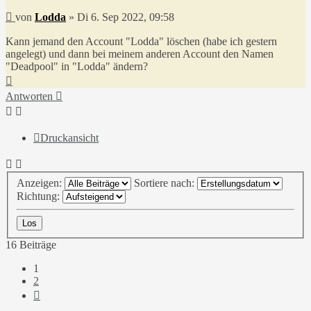
Beitrag
von
Lodda
»
Di 6. Sep 2022, 09:58
Kann jemand den Account "Lodda" löschen (habe ich gestern
angelegt) und dann bei meinem anderen Account den Namen
"Deadpool" in "Lodda" ändern?
Nach
oben
Antworten
Druckansicht
Anzeigen:
Sortiere nach:
Richtung:
16 Beiträge
1
2
Nächste