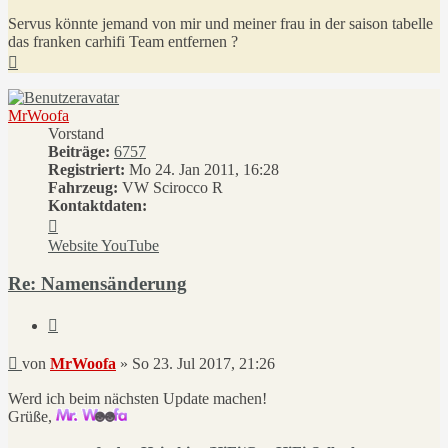
Servus könnte jemand von mir und meiner frau in der saison tabelle
das franken carhifi Team entfernen ?
Nach
oben
MrWoofa
Vorstand
Beiträge:
6757
Registriert:
Mo 24. Jan 2011, 16:28
Fahrzeug:
VW Scirocco R
Kontaktdaten:
Kontaktdaten
von
Website
YouTube
MrWoofa
Re: Namensänderung
Zitieren
Beitrag
von
MrWoofa
»
So 23. Jul 2017, 21:26
Werd ich beim nächsten Update machen!
Grüße,