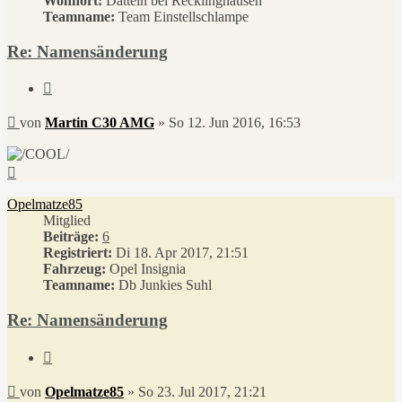
Wohnort:
Datteln bei Recklinghausen
Teamname:
Team Einstellschlampe
Re: Namensänderung
Zitieren
Beitrag
von
Martin C30 AMG
»
So 12. Jun 2016, 16:53
Nach
oben
Opelmatze85
Mitglied
Beiträge:
6
Registriert:
Di 18. Apr 2017, 21:51
Fahrzeug:
Opel Insignia
Teamname:
Db Junkies Suhl
Re: Namensänderung
Zitieren
Beitrag
von
Opelmatze85
»
So 23. Jul 2017, 21:21