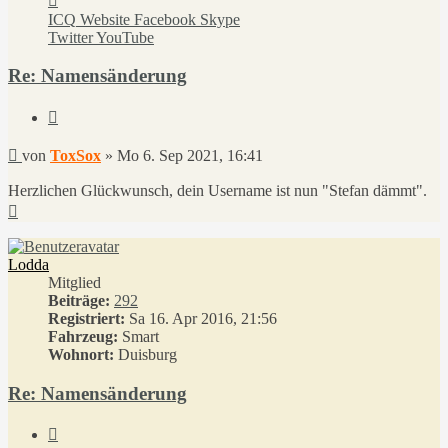
von
ICQ
Website
Facebook
Skype
ToxSox
Twitter
YouTube
Re: Namensänderung
Zitieren
Beitrag
von
ToxSox
»
Mo 6. Sep 2021, 16:41
Herzlichen Glückwunsch, dein Username ist nun "Stefan dämmt".
Nach
oben
Lodda
Mitglied
Beiträge:
292
Registriert:
Sa 16. Apr 2016, 21:56
Fahrzeug:
Smart
Wohnort:
Duisburg
Re: Namensänderung
Zitieren