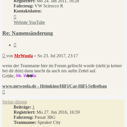
Registriert:
Mo 24. Jan 2011, 16:28
Fahrzeug:
VW Scirocco R
Kontaktdaten:
Kontaktdaten
von
Website
YouTube
MrWoofa
Re: Namensänderung
Zitieren
Beitrag
von
MrWoofa
»
So 23. Jul 2017, 23:17
wenn der Teamname hier im Forum gelöscht wurde (steht ja keiner
bei dir drin) dann taucht da auch nix aufm Zettel auf.
Grüße,
www.mrwoofa.de - Heimkino/HiFi/Car-HiFi-Selbstbau
Nach
oben
Stefan dämmt
Beiträge:
1
Registriert:
Mo 27. Jun 2016, 16:59
Fahrzeug:
Passat 3BG
Teamname:
Speaker City