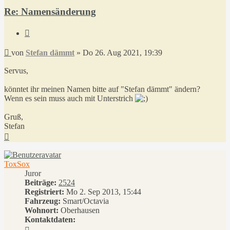
Re: Namensänderung
Zitieren
Beitrag
von
Stefan dämmt
»
Do 26. Aug 2021, 19:39
Servus,
könntet ihr meinen Namen bitte auf "Stefan dämmt" ändern?
Wenn es sein muss auch mit Unterstrich
Gruß,
Stefan
Nach
oben
ToxSox
Juror
Beiträge:
2524
Registriert:
Mo 2. Sep 2013, 15:44
Fahrzeug:
Smart/Octavia
Wohnort:
Oberhausen
Kontaktdaten:
Kontaktdaten