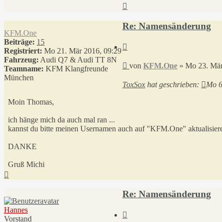
Nach
oben
Re: Namensänderung
KFM.One
Beiträge:
15
Zitieren
Registriert:
Mo 21. Mär 2016, 09:29
Fahrzeug:
Audi Q7 & Audi TT 8N
Beitrag
von
KFM.One
»
Mo 23. Mär
Teamname:
KFM Klangfreunde
München
ToxSox
hat geschrieben:
Mo 6
Moin Thomas,
ich hänge mich da auch mal ran ...
kannst du bitte meinen Usernamen auch auf "KFM.One" aktualisier
DANKE
Gruß Michi
Nach
oben
Re: Namensänderung
Hannes
Zitieren
Vorstand