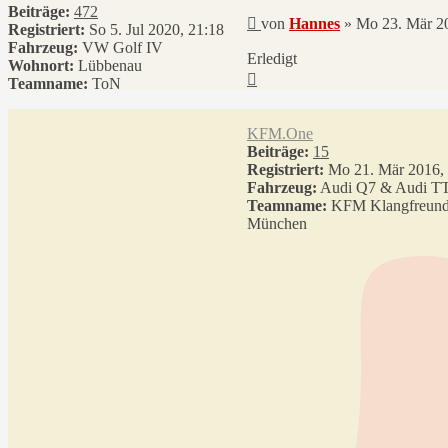
Beiträge:
472
Beitrag
von
Hannes
»
Mo 23. Mär 20
Registriert:
So 5. Jul 2020, 21:18
Fahrzeug:
VW Golf IV
Erledigt
Wohnort:
Lübbenau
Nach
Teamname:
ToN
oben
KFM.One
Beiträge:
15
Registriert:
Mo 21. Mär 2016, 
Fahrzeug:
Audi Q7 & Audi T
Teamname:
KFM Klangfreun
München