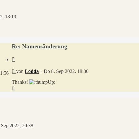
2, 18:19
Re: Namensänderung
Zitieren
Beitrag
von
Lodda
»
Do 8. Sep 2022, 18:36
21:56
Thanks!
Nach
oben
 Sep 2022, 20:38