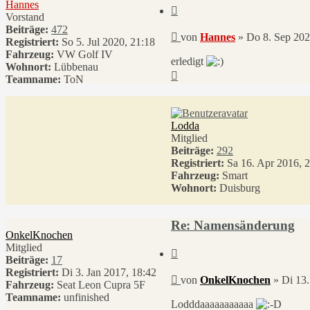
Hannes
Zitieren
Vorstand
Beiträge:
472
Beitrag
von
Hannes
»
Do 8. Sep 202
Registriert:
So 5. Jul 2020, 21:18
Fahrzeug:
VW Golf IV
erledigt
Wohnort:
Lübbenau
Nach
Teamname:
ToN
oben
Lodda
Mitglied
Beiträge:
292
Registriert:
Sa 16. Apr 2016, 
Fahrzeug:
Smart
Wohnort:
Duisburg
Re: Namensänderung
OnkelKnochen
Mitglied
Zitieren
Beiträge:
17
Registriert:
Di 3. Jan 2017, 18:42
Beitrag
von
OnkelKnochen
»
Di 13.
Fahrzeug:
Seat Leon Cupra 5F
Teamname:
unfinished
Lodddaaaaaaaaaaa