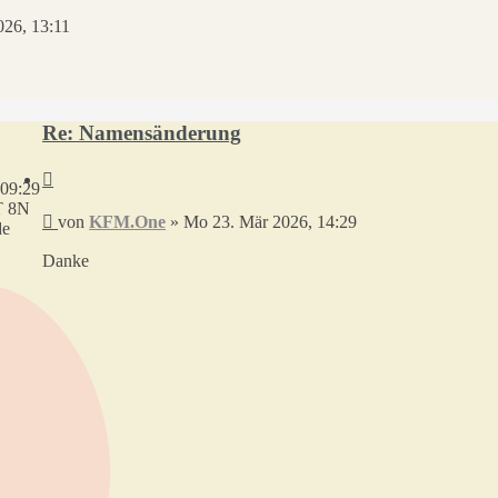
26, 13:11
Re: Namensänderung
Zitieren
09:29
T 8N
Beitrag
von
KFM.One
»
Mo 23. Mär 2026, 14:29
de
Danke