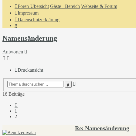
Foren-Übersicht
Gäste - Bereich
Webseite & Forum
Impressum
Datenschutzerklärung
Suche
Namensänderung
Antworten
Druckansicht
Erweiterte
Suche
Suche
16 Beiträge
Vorherige
1
2
Re: Namensänderung