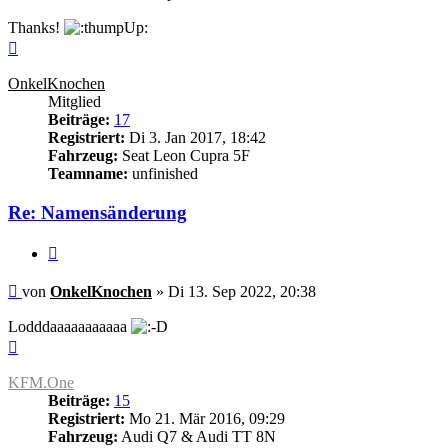
Thanks!
Nach
oben
OnkelKnochen
Mitglied
Beiträge:
17
Registriert:
Di 3. Jan 2017, 18:42
Fahrzeug:
Seat Leon Cupra 5F
Teamname:
unfinished
Re: Namensänderung
Zitieren
Beitrag
von
OnkelKnochen
»
Di 13. Sep 2022, 20:38
Lodddaaaaaaaaaaa
Nach
oben
KFM.One
Beiträge:
15
Registriert:
Mo 21. Mär 2016, 09:29
Fahrzeug:
Audi Q7 & Audi TT 8N