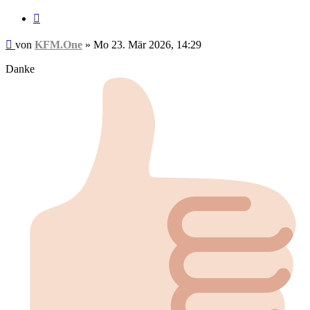
Zitieren
Beitrag
von
KFM.One
»
Mo 23. Mär 2026, 14:29
Danke