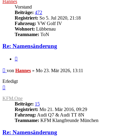
Hannes
Vorstand
Beiträge:
472
Registriert:
So 5. Jul 2020, 21:18
Fahrzeug:
VW Golf IV
Wohnort:
Lübbenau
Teamname:
ToN
Re: Namensänderung
Zitieren
Beitrag
von
Hannes
»
Mo 23. Mär 2026, 13:11
Erledigt
Nach
oben
KFM.One
Beiträge:
15
Registriert:
Mo 21. Mär 2016, 09:29
Fahrzeug:
Audi Q7 & Audi TT 8N
Teamname:
KFM Klangfreunde München
Re: Namensänderung