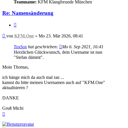
Teamname:
KFM Klangfreunde München
Re: Namensänderung
Zitieren
Beitrag
von
KFM.One
»
Mo 23. Mär 2026, 08:41
ToxSox
hat geschrieben:
Mo 6. Sep 2021, 16:41
Herzlichen Glückwunsch, dein Username ist nun
"Stefan dämmt".
Moin Thomas,
ich hänge mich da auch mal ran ...
kannst du bitte meinen Usernamen auch auf "KFM.One"
aktualisieren ?
DANKE
Gruß Michi
Nach
oben