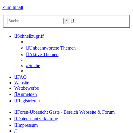
Zum Inhalt
Erweiterte
Suche
Suche
Schnellzugriff
Unbeantwortete Themen
Aktive Themen
Suche
FAQ
Website
Wettbewerbe
Anmelden
Registrieren
Foren-Übersicht
Gäste - Bereich
Webseite & Forum
Datenschutzerklärung
Impressum
Suche