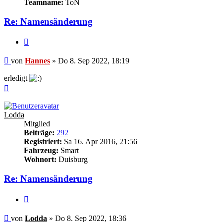
Teamname:
ToN
Re: Namensänderung
Zitieren
Beitrag
von
Hannes
»
Do 8. Sep 2022, 18:19
erledigt
Nach
oben
Lodda
Mitglied
Beiträge:
292
Registriert:
Sa 16. Apr 2016, 21:56
Fahrzeug:
Smart
Wohnort:
Duisburg
Re: Namensänderung
Zitieren
Beitrag
von
Lodda
»
Do 8. Sep 2022, 18:36