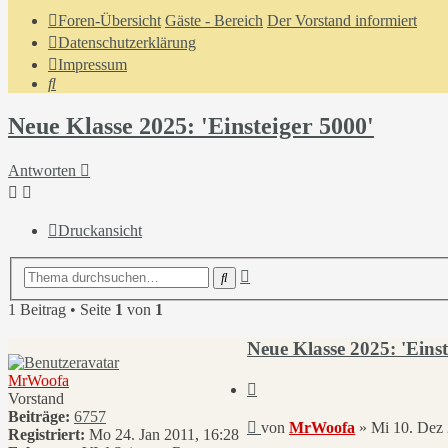
Foren-Übersicht
Gäste - Bereich
Der Vorstand informiert
Datenschutzerklärung
Impressum
Suche
Neue Klasse 2025: 'Einsteiger 5000'
Antworten
Druckansicht
Erweiterte
Suche
Suche
1 Beitrag • Seite
1
von
1
Neue Klasse 2025: 'Einst
MrWoofa
Zitieren
Vorstand
Beiträge:
6757
Beitrag
von
MrWoofa
»
Mi 10. Dez 
Registriert:
Mo 24. Jan 2011, 16:28