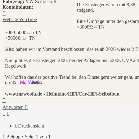
Fahrzeug:
VW Scirocco R
Die Einsteiger waren mit 8,38 T
Kontaktdaten:
steigend.
Kontaktdaten
von
Website
YouTube
Eine Umfrage unter den gestart
MrWoofa
<3000€: 4 TN
3000-5000€: 5 TN
>5000€: 14 TN
Also haben wir im Vorstand beschlossen, das es ab 2026 wieder 2 Ein
Nun gibt es die Einsteiger 5000, bei der Anlagen bis 5000€ UVP antr
Regelwerk
.
Wir hoffen das der positive Trend bei den Einsteigern weiter geht, 
Grüße,
www.mrwoofa.de - Heimkino/HiFi/Car-HiFi-Selbstbau
Nach
oben
Antworten
Druckansicht
1 Beitrag • Seite
1
von
1