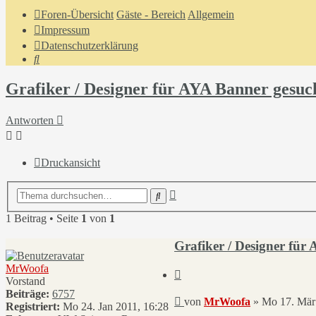
Foren-Übersicht
Gäste - Bereich
Allgemein
Impressum
Datenschutzerklärung
Suche
Grafiker / Designer für AYA Banner gesuc
Antworten
Druckansicht
Erweiterte
Suche
Suche
1 Beitrag • Seite
1
von
1
Grafiker / Designer für
MrWoofa
Zitieren
Vorstand
Beiträge:
6757
Beitrag
von
MrWoofa
»
Mo 17. Mär
Registriert:
Mo 24. Jan 2011, 16:28