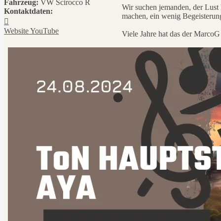
Fahrzeug:
VW Scirocco R
Wir suchen jemanden, der Lust 
Kontaktdaten:
machen, ein wenig Begeisterun
Kontaktdaten
von
Website
YouTube
Viele Jahre hat das der MarcoG
MrWoofa