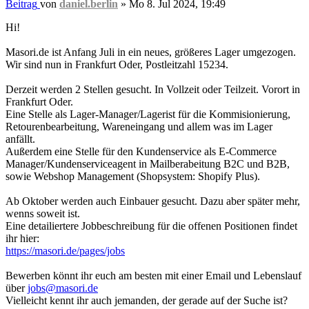
Beitrag
von
daniel.berlin
»
Mo 8. Jul 2024, 19:49
Hi!
Masori.de ist Anfang Juli in ein neues, größeres Lager umgezogen.
Wir sind nun in Frankfurt Oder, Postleitzahl 15234.
Derzeit werden 2 Stellen gesucht. In Vollzeit oder Teilzeit. Vorort in
Frankfurt Oder.
Eine Stelle als Lager-Manager/Lagerist für die Kommisionierung,
Retourenbearbeitung, Wareneingang und allem was im Lager
anfällt.
Außerdem eine Stelle für den Kundenservice als E-Commerce
Manager/Kundenserviceagent in Mailberabeitung B2C und B2B,
sowie Webshop Management (Shopsystem: Shopify Plus).
​Ab Oktober werden auch Einbauer gesucht. Dazu aber später mehr,
wenns soweit ist.
Eine detailiertere Jobbeschreibung für die offenen Positionen findet
ihr hier:
https://masori.de/pages/jobs
Bewerben könnt ihr euch am besten mit einer Email und Lebenslauf
über
jobs@masori.de
Vielleicht kennt ihr auch jemanden, der gerade auf der Suche ist?