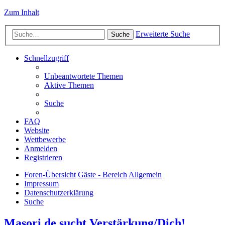
Zum Inhalt
Erweiterte Suche
Suche
Schnellzugriff
Unbeantwortete Themen
Aktive Themen
Suche
FAQ
Website
Wettbewerbe
Anmelden
Registrieren
Foren-Übersicht
Gäste - Bereich
Allgemein
Impressum
Datenschutzerklärung
Suche
Masori.de sucht Verstärkung/Dich!