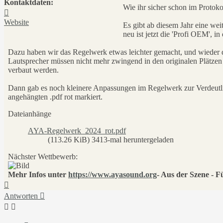
Kontaktdaten:
Wie ihr sicher schon im Protokol
Kontaktdaten
von
Website
Es gibt ab diesem Jahr eine we
AYA
neu ist jetzt die 'Profi OEM', i
e.V.
Dazu haben wir das Regelwerk etwas leichter gemacht, und wieder d
Lautsprecher müssen nicht mehr zwingend in den originalen Plätzen 
verbaut werden.
Dann gab es noch kleinere Anpassungen im Regelwerk zur Verdeutl
angehängten .pdf rot markiert.
Dateianhänge
AYA-Regelwerk_2024_rot.pdf
(113.26 KiB) 3413-mal heruntergeladen
Nächster Wettbewerb:
Mehr Infos unter
https://www.ayasound.org
- Aus der Szene - F
Nach
oben
Antworten