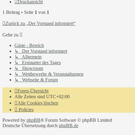
Druckansicht
1 Beitrag • Seite
1
von
1
Zurück zu „Der Vorstand informiert“
Gehe zu
Gäste - Bereich
↳ Der Vorstand informiert
↳ Allgemein
↳ Erststarter des Tages
↳ Showroom
↳ Wettbewerbe & Veranstaltungen
↳ Webseite & Forum
Foren-Übersicht
Alle Zeiten sind
UTC+02:00
Alle Cookies löschen
Policies
Powered by
phpBB
® Forum Software © phpBB Limited
Deutsche Übersetzung durch
phpBB.de