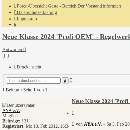
Foren-Übersicht
Gäste - Bereich
Der Vorstand informiert
Datenschutzerklärung
Impressum
Suche
Neue Klasse 2024 'Profi OEM' - Regelwer
Antworten
Druckansicht
Erweiterte
Suche
Suche
1 Beitrag • Seite
1
von
1
Neue Klasse 2024 'Prof
AYA e.V.
Zitieren
Mitglied
Beiträge:
131
Beitrag
von
AYA e.V.
»
Sa 3. Feb 20
Registriert:
Mo 13. Feb 2012, 16:34