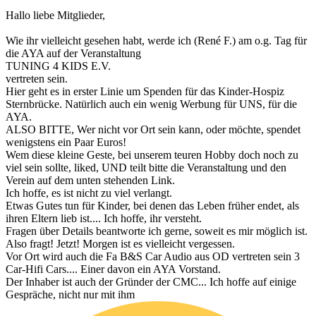
Hallo liebe Mitglieder,
Wie ihr vielleicht gesehen habt, werde ich (René F.) am o.g. Tag für
die AYA auf der Veranstaltung
TUNING 4 KIDS E.V.
vertreten sein.
Hier geht es in erster Linie um Spenden für das Kinder-Hospiz
Sternbrücke. Natürlich auch ein wenig Werbung für UNS, für die
AYA.
ALSO BITTE, Wer nicht vor Ort sein kann, oder möchte, spendet
wenigstens ein Paar Euros!
Wem diese kleine Geste, bei unserem teuren Hobby doch noch zu
viel sein sollte, liked, UND teilt bitte die Veranstaltung und den
Verein auf dem unten stehenden Link.
Ich hoffe, es ist nicht zu viel verlangt.
Etwas Gutes tun für Kinder, bei denen das Leben früher endet, als
ihren Eltern lieb ist.... Ich hoffe, ihr versteht.
Fragen über Details beantworte ich gerne, soweit es mir möglich ist.
Also fragt! Jetzt! Morgen ist es vielleicht vergessen.
Vor Ort wird auch die Fa B&S Car Audio aus OD vertreten sein 3
Car-Hifi Cars.... Einer davon ein AYA Vorstand.
Der Inhaber ist auch der Gründer der CMC... Ich hoffe auf einige
Gespräche, nicht nur mit ihm