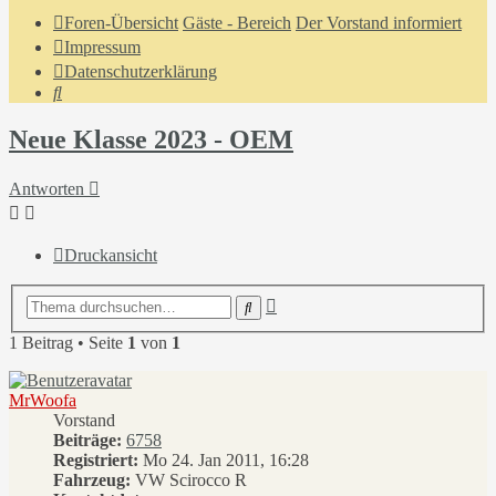
Foren-Übersicht
Gäste - Bereich
Der Vorstand informiert
Impressum
Datenschutzerklärung
Suche
Neue Klasse 2023 - OEM
Antworten
Druckansicht
Erweiterte
Suche
Suche
1 Beitrag • Seite
1
von
1
MrWoofa
Vorstand
Beiträge:
6758
Registriert:
Mo 24. Jan 2011, 16:28
Fahrzeug:
VW Scirocco R