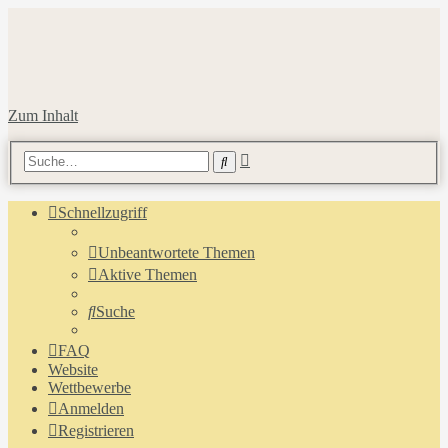
Zum Inhalt
Erweiterte
Suche
Suche
Schnellzugriff
Unbeantwortete Themen
Aktive Themen
Suche
FAQ
Website
Wettbewerbe
Anmelden
Registrieren