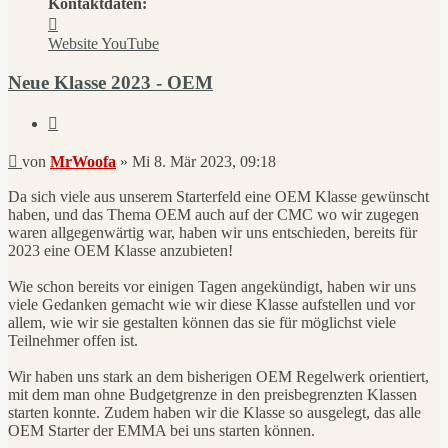
Kontaktdaten:
Kontaktdaten
von
Website
YouTube
MrWoofa
Neue Klasse 2023 - OEM
Zitieren
Beitrag
von
MrWoofa
»
Mi 8. Mär 2023, 09:18
Da sich viele aus unserem Starterfeld eine OEM Klasse gewünscht
haben, und das Thema OEM auch auf der CMC wo wir zugegen
waren allgegenwärtig war, haben wir uns entschieden, bereits für
2023 eine OEM Klasse anzubieten!
Wie schon bereits vor einigen Tagen angekündigt, haben wir uns
viele Gedanken gemacht wie wir diese Klasse aufstellen und vor
allem, wie wir sie gestalten können das sie für möglichst viele
Teilnehmer offen ist.
Wir haben uns stark an dem bisherigen OEM Regelwerk orientiert,
mit dem man ohne Budgetgrenze in den preisbegrenzten Klassen
starten konnte. Zudem haben wir die Klasse so ausgelegt, das alle
OEM Starter der EMMA bei uns starten können.