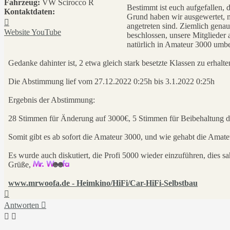
Fahrzeug:
VW Scirocco R
Bestimmt ist euch aufgefallen, 
Kontaktdaten:
Grund haben wir ausgewertet, 
Kontaktdaten
angetreten sind. Ziemlich genau
von
Website
YouTube
beschlossen, unsere Mitglieder 
MrWoofa
natürlich in Amateur 3000 um
Gedanke dahinter ist, 2 etwa gleich stark besetzte Klassen zu erhalte
Die Abstimmung lief vom 27.12.2022 0:25h bis 3.1.2022 0:25h
Ergebnis der Abstimmung:
28 Stimmen für Änderung auf 3000€, 5 Stimmen für Beibehaltung d
Somit gibt es ab sofort die Amateur 3000, und wie gehabt die Amat
Es wurde auch diskutiert, die Profi 5000 wieder einzuführen, dies sa
Grüße,
www.mrwoofa.de - Heimkino/HiFi/Car-HiFi-Selbstbau
Nach
oben
Antworten