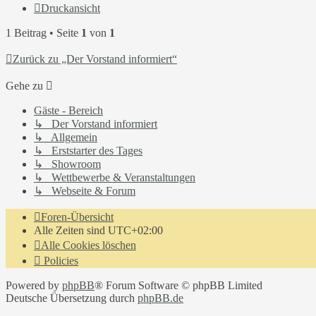
Druckansicht
1 Beitrag • Seite
1
von
1
Zurück zu „Der Vorstand informiert“
Gehe zu
Gäste - Bereich
↳ Der Vorstand informiert
↳ Allgemein
↳ Erststarter des Tages
↳ Showroom
↳ Wettbewerbe & Veranstaltungen
↳ Webseite & Forum
Foren-Übersicht
Alle Zeiten sind
UTC+02:00
Alle Cookies löschen
Policies
Powered by
phpBB
® Forum Software © phpBB Limited
Deutsche Übersetzung durch
phpBB.de