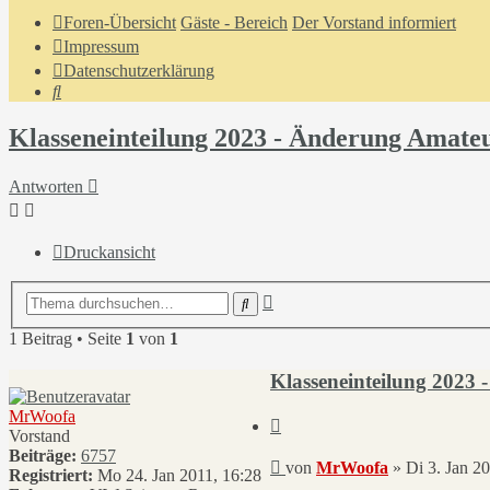
Foren-Übersicht
Gäste - Bereich
Der Vorstand informiert
Impressum
Datenschutzerklärung
Suche
Klasseneinteilung 2023 - Änderung Amateu
Antworten
Druckansicht
Erweiterte
Suche
Suche
1 Beitrag • Seite
1
von
1
Klasseneinteilung 2023
MrWoofa
Zitieren
Vorstand
Beiträge:
6757
Beitrag
von
MrWoofa
»
Di 3. Jan 2
Registriert:
Mo 24. Jan 2011, 16:28