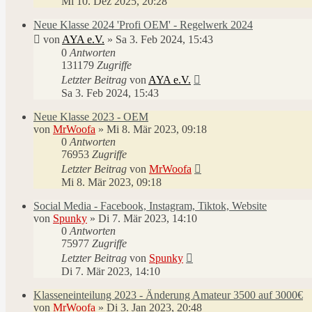
Mi 10. Dez 2025, 20:28
Neue Klasse 2024 'Profi OEM' - Regelwerk 2024
von
AYA e.V.
»
Sa 3. Feb 2024, 15:43
0
Antworten
131179
Zugriffe
Letzter Beitrag
von
AYA e.V.
Sa 3. Feb 2024, 15:43
Neue Klasse 2023 - OEM
von
MrWoofa
»
Mi 8. Mär 2023, 09:18
0
Antworten
76953
Zugriffe
Letzter Beitrag
von
MrWoofa
Mi 8. Mär 2023, 09:18
Social Media - Facebook, Instagram, Tiktok, Website
von
Spunky
»
Di 7. Mär 2023, 14:10
0
Antworten
75977
Zugriffe
Letzter Beitrag
von
Spunky
Di 7. Mär 2023, 14:10
Klasseneinteilung 2023 - Änderung Amateur 3500 auf 3000€
von
MrWoofa
»
Di 3. Jan 2023, 20:48