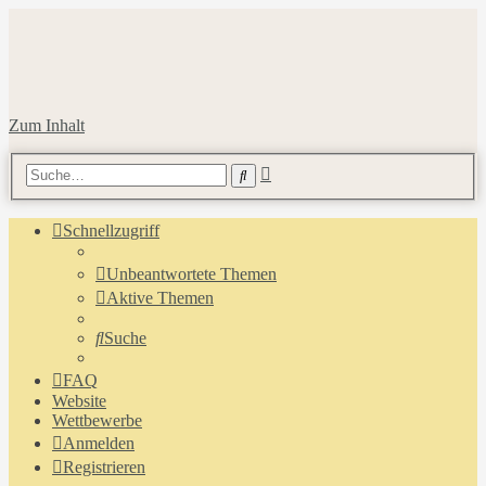
Zum Inhalt
Erweiterte
Suche
Suche
Schnellzugriff
Unbeantwortete Themen
Aktive Themen
Suche
FAQ
Website
Wettbewerbe
Anmelden
Registrieren