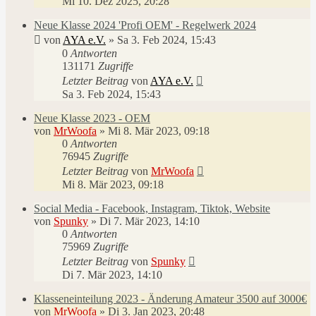
Mi 10. Dez 2025, 20:28
Neue Klasse 2024 'Profi OEM' - Regelwerk 2024
von
AYA e.V.
»
Sa 3. Feb 2024, 15:43
0
Antworten
131171
Zugriffe
Letzter Beitrag
von
AYA e.V.
Sa 3. Feb 2024, 15:43
Neue Klasse 2023 - OEM
von
MrWoofa
»
Mi 8. Mär 2023, 09:18
0
Antworten
76945
Zugriffe
Letzter Beitrag
von
MrWoofa
Mi 8. Mär 2023, 09:18
Social Media - Facebook, Instagram, Tiktok, Website
von
Spunky
»
Di 7. Mär 2023, 14:10
0
Antworten
75969
Zugriffe
Letzter Beitrag
von
Spunky
Di 7. Mär 2023, 14:10
Klasseneinteilung 2023 - Änderung Amateur 3500 auf 3000€
von
MrWoofa
»
Di 3. Jan 2023, 20:48