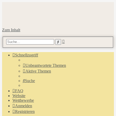
Zum Inhalt
Erweiterte
Suche
Suche
Schnellzugriff
Unbeantwortete Themen
Aktive Themen
Suche
FAQ
Website
Wettbewerbe
Anmelden
Registrieren