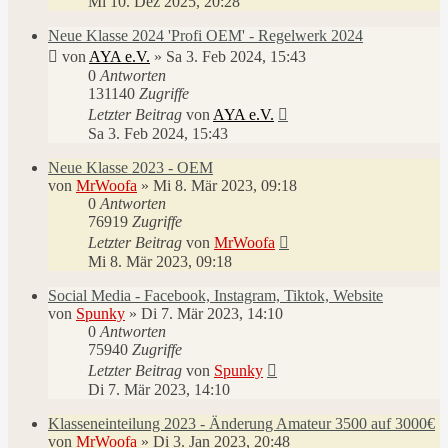
Mi 10. Dez 2025, 20:28
Neue Klasse 2024 'Profi OEM' - Regelwerk 2024
von
AYA e.V.
»
Sa 3. Feb 2024, 15:43
0
Antworten
131140
Zugriffe
Letzter Beitrag
von
AYA e.V.
Sa 3. Feb 2024, 15:43
Neue Klasse 2023 - OEM
von
MrWoofa
»
Mi 8. Mär 2023, 09:18
0
Antworten
76919
Zugriffe
Letzter Beitrag
von
MrWoofa
Mi 8. Mär 2023, 09:18
Social Media - Facebook, Instagram, Tiktok, Website
von
Spunky
»
Di 7. Mär 2023, 14:10
0
Antworten
75940
Zugriffe
Letzter Beitrag
von
Spunky
Di 7. Mär 2023, 14:10
Klasseneinteilung 2023 - Änderung Amateur 3500 auf 3000€
von
MrWoofa
»
Di 3. Jan 2023, 20:48