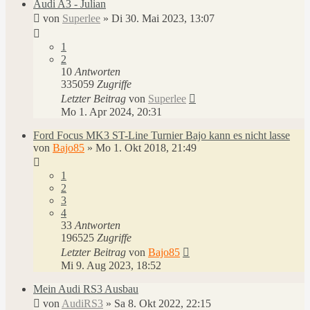
Audi A3 - Julian
von
Superlee
»
Di 30. Mai 2023, 13:07
1
2
10
Antworten
335059
Zugriffe
Letzter Beitrag
von
Superlee
Mo 1. Apr 2024, 20:31
Ford Focus MK3 ST-Line Turnier Bajo kann es nicht lasse
von
Bajo85
»
Mo 1. Okt 2018, 21:49
1
2
3
4
33
Antworten
196525
Zugriffe
Letzter Beitrag
von
Bajo85
Mi 9. Aug 2023, 18:52
Mein Audi RS3 Ausbau
von
AudiRS3
»
Sa 8. Okt 2022, 22:15