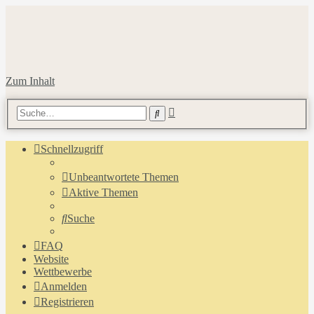
Zum Inhalt
Erweiterte
Suche
Suche
Schnellzugriff
Unbeantwortete Themen
Aktive Themen
Suche
FAQ
Website
Wettbewerbe
Anmelden
Registrieren