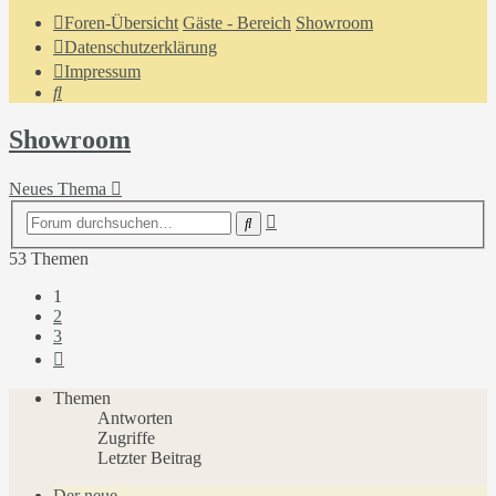
Foren-Übersicht
Gäste - Bereich
Showroom
Datenschutzerklärung
Impressum
Suche
Showroom
Neues Thema
Erweiterte
Suche
Suche
53 Themen
1
2
3
Nächste
Themen
Antworten
Zugriffe
Letzter Beitrag
Der neue