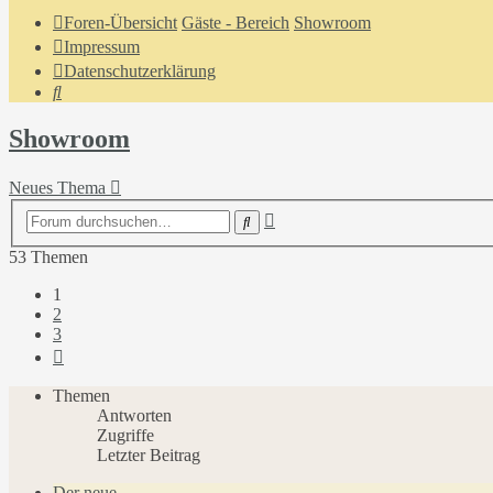
Foren-Übersicht
Gäste - Bereich
Showroom
Impressum
Datenschutzerklärung
Suche
Showroom
Neues Thema
Erweiterte
Suche
Suche
53 Themen
1
2
3
Nächste
Themen
Antworten
Zugriffe
Letzter Beitrag
Der neue