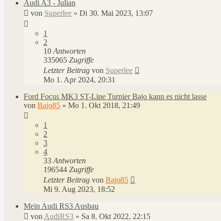
Audi A3 - Julian
von
Superlee
»
Di 30. Mai 2023, 13:07
1
2
10
Antworten
335065
Zugriffe
Letzter Beitrag
von
Superlee
Mo 1. Apr 2024, 20:31
Ford Focus MK3 ST-Line Turnier Bajo kann es nicht lasse
von
Bajo85
»
Mo 1. Okt 2018, 21:49
1
2
3
4
33
Antworten
196544
Zugriffe
Letzter Beitrag
von
Bajo85
Mi 9. Aug 2023, 18:52
Mein Audi RS3 Ausbau
von
AudiRS3
»
Sa 8. Okt 2022, 22:15