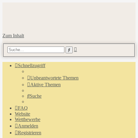
Zum Inhalt
Erweiterte
Suche
Suche
Schnellzugriff
Unbeantwortete Themen
Aktive Themen
Suche
FAQ
Website
Wettbewerbe
Anmelden
Registrieren