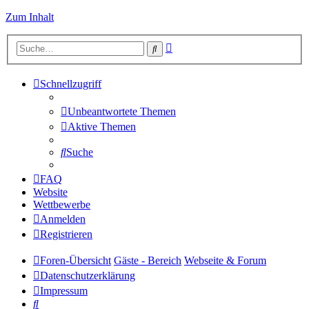
Zum Inhalt
Erweiterte
Suche
Suche
Schnellzugriff
Unbeantwortete Themen
Aktive Themen
Suche
FAQ
Website
Wettbewerbe
Anmelden
Registrieren
Foren-Übersicht
Gäste - Bereich
Webseite & Forum
Datenschutzerklärung
Impressum
Suche