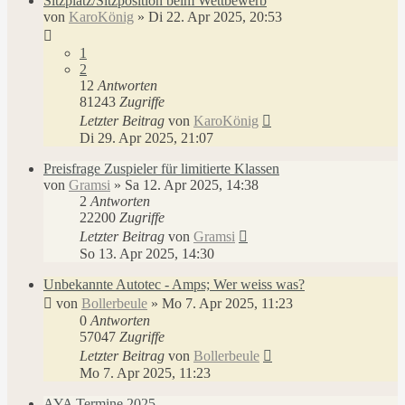
Sitzplatz/Sitzposition beim Wettbewerb
von
KaroKönig
»
Di 22. Apr 2025, 20:53
1
2
12
Antworten
81243
Zugriffe
Letzter Beitrag
von
KaroKönig
Di 29. Apr 2025, 21:07
Preisfrage Zuspieler für limitierte Klassen
von
Gramsi
»
Sa 12. Apr 2025, 14:38
2
Antworten
22200
Zugriffe
Letzter Beitrag
von
Gramsi
So 13. Apr 2025, 14:30
Unbekannte Autotec - Amps; Wer weiss was?
von
Bollerbeule
»
Mo 7. Apr 2025, 11:23
0
Antworten
57047
Zugriffe
Letzter Beitrag
von
Bollerbeule
Mo 7. Apr 2025, 11:23
AYA Termine 2025