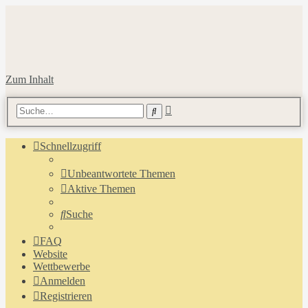
Zum Inhalt
Erweiterte
Suche
Suche
Schnellzugriff
Unbeantwortete Themen
Aktive Themen
Suche
FAQ
Website
Wettbewerbe
Anmelden
Registrieren