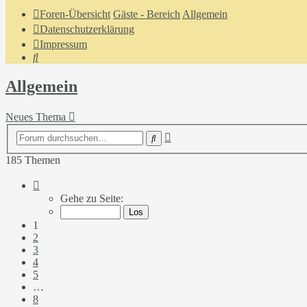
Foren-Übersicht
Gäste - Bereich
Allgemein
Datenschutzerklärung
Impressum
Suche
Allgemein
Neues Thema
Erweiterte
Suche
Suche
185 Themen
Seite
1
Gehe zu Seite:
von
8
1
2
3
4
5
…
8