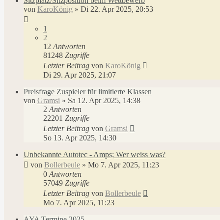
Sitzplatz/Sitzposition beim Wettbewerb
von
KaroKönig
»
Di 22. Apr 2025, 20:53
1
2
12
Antworten
81248
Zugriffe
Letzter Beitrag
von
KaroKönig
Di 29. Apr 2025, 21:07
Preisfrage Zuspieler für limitierte Klassen
von
Gramsi
»
Sa 12. Apr 2025, 14:38
2
Antworten
22201
Zugriffe
Letzter Beitrag
von
Gramsi
So 13. Apr 2025, 14:30
Unbekannte Autotec - Amps; Wer weiss was?
von
Bollerbeule
»
Mo 7. Apr 2025, 11:23
0
Antworten
57049
Zugriffe
Letzter Beitrag
von
Bollerbeule
Mo 7. Apr 2025, 11:23
AYA Termine 2025