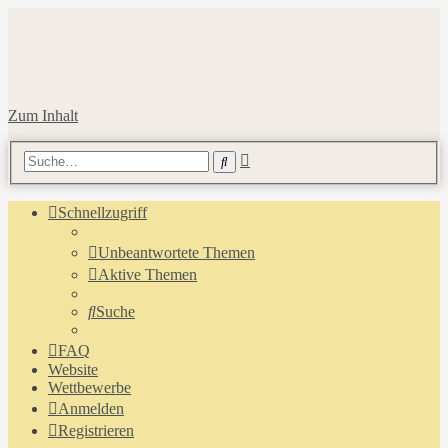
Zum Inhalt
Erweiterte
Suche
Suche
Schnellzugriff
Unbeantwortete Themen
Aktive Themen
Suche
FAQ
Website
Wettbewerbe
Anmelden
Registrieren