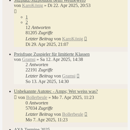
Sitzplatz/Sitzposition beim Wettbewerb
von
KaroKönig
»
Di 22. Apr 2025, 20:53
1
2
12
Antworten
81205
Zugriffe
Letzter Beitrag
von
KaroKönig
Di 29. Apr 2025, 21:07
Preisfrage Zuspieler für limitierte Klassen
von
Gramsi
»
Sa 12. Apr 2025, 14:38
2
Antworten
22191
Zugriffe
Letzter Beitrag
von
Gramsi
So 13. Apr 2025, 14:30
Unbekannte Autotec - Amps; Wer weiss was?
von
Bollerbeule
»
Mo 7. Apr 2025, 11:23
0
Antworten
57034
Zugriffe
Letzter Beitrag
von
Bollerbeule
Mo 7. Apr 2025, 11:23
AYA Termine 2025