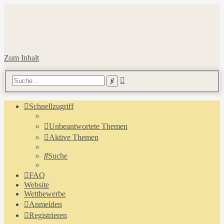
Zum Inhalt
Erweiterte
Suche
Suche
Schnellzugriff
Unbeantwortete Themen
Aktive Themen
Suche
FAQ
Website
Wettbewerbe
Anmelden
Registrieren