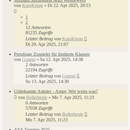
Sitzplatz/Sitzposition beim Wettbewerb
von
KaroKönig
»
Di 22. Apr 2025, 20:53
1
2
12
Antworten
81235
Zugriffe
Letzter Beitrag
von
KaroKönig
Di 29. Apr 2025, 21:07
Preisfrage Zuspieler für limitierte Klassen
von
Gramsi
»
Sa 12. Apr 2025, 14:38
2
Antworten
22194
Zugriffe
Letzter Beitrag
von
Gramsi
So 13. Apr 2025, 14:30
Unbekannte Autotec - Amps; Wer weiss was?
von
Bollerbeule
»
Mo 7. Apr 2025, 11:23
0
Antworten
57038
Zugriffe
Letzter Beitrag
von
Bollerbeule
Mo 7. Apr 2025, 11:23
AYA Termine 2025