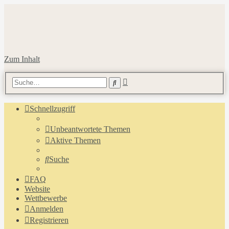
Zum Inhalt
Erweiterte
Suche
Suche
Schnellzugriff
Unbeantwortete Themen
Aktive Themen
Suche
FAQ
Website
Wettbewerbe
Anmelden
Registrieren