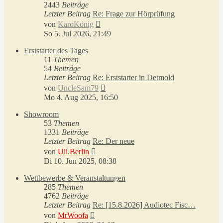
2443
Beiträge
Letzter Beitrag
Re: Frage zur Hörprüfung
Neuester
von
KaroKönig
Beitrag
So 5. Jul 2026, 21:49
Erststarter des Tages
11
Themen
54
Beiträge
Letzter Beitrag
Re: Erststarter in Detmold
Neuester
von
UncleSam79
Beitrag
Mo 4. Aug 2025, 16:50
Showroom
53
Themen
1331
Beiträge
Letzter Beitrag
Re: Der neue
Neuester
von
Uli.Berlin
Beitrag
Di 10. Jun 2025, 08:38
Wettbewerbe & Veranstaltungen
285
Themen
4762
Beiträge
Letzter Beitrag
Re: [15.8.2026] Audiotec Fisc…
Neuester
von
MrWoofa
Beitrag