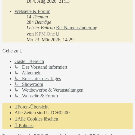
Di 4. Aug 2026, 21:13
Webseite & Forum
14
Themen
284
Beiträge
Letzter Beitrag
Re: Namensänderung
Neuester
von
KFM.One
Beitrag
Mo 23. Mär 2026, 14:29
Gehe zu
Gäste - Bereich
↳ Der Vorstand informiert
↳ Allgemein
↳ Erststarter des Tages
↳ Showroom
↳ Wettbewerbe & Veranstaltungen
↳ Webseite & Forum
Foren-Übersicht
Alle Zeiten sind
UTC+02:00
Alle Cookies löschen
Policies