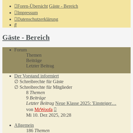
Foren-Übersicht
Gäste - Bereich
Impressum
Datenschutzerklärung
Suche
Gäste - Bereich
Forum
Themen
Beiträge
Letzter Beitrag
Der Vorstand informiert
∅ Schreibrechte für Gäste
∅ Schreibrechte für Mitglieder
8
Themen
9
Beiträge
Letzter Beitrag
Neue Klasse 2025: 'Einsteiger…
Neuester
von
MrWoofa
Beitrag
Mi 10. Dez 2025, 20:28
Allgemein
186
Themen