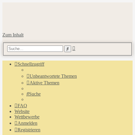
Zum Inhalt
Erweiterte
Suche
Suche
Schnellzugriff
Unbeantwortete Themen
Aktive Themen
Suche
FAQ
Website
Wettbewerbe
Anmelden
Registrieren