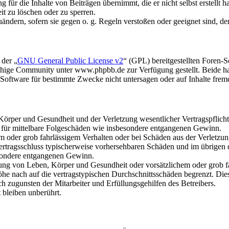
für die Inhalte von Beiträgen übernimmt, die er nicht selbst erstellt 
it zu löschen oder zu sperren.
uändern, sofern sie gegen o. g. Regeln verstoßen oder geeignet sind, 
 der „
GNU General Public License v2
“ (GPL) bereitgestellten Foren
hige Community unter www.phpbb.de zur Verfügung gestellt. Beide hab
oftware für bestimmte Zwecke nicht untersagen oder auf Inhalte frem
rper und Gesundheit und der Verletzung wesentlicher Vertragspflichten
ch für mittelbare Folgeschäden wie insbesondere entgangenen Gewinn.
em oder grob fahrlässigem Verhalten oder bei Schäden aus der Verletz
i Vertragsschluss typischerweise vorhersehbaren Schäden und im übrigen
besondere entgangenen Gewinn.
ng von Leben, Körper und Gesundheit oder vorsätzlichem oder grob fah
e nach auf die vertragstypischen Durchschnittsschäden begrenzt. Dies
h zugunsten der Mitarbeiter und Erfüllungsgehilfen des Betreibers.
bleiben unberührt.