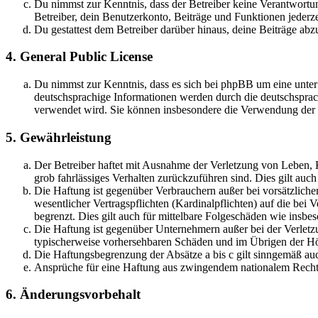
Du nimmst zur Kenntnis, dass der Betreiber keine Verantwortung 
Betreiber, dein Benutzerkonto, Beiträge und Funktionen jederze
Du gestattest dem Betreiber darüber hinaus, deine Beiträge abz
4. General Public License
Du nimmst zur Kenntnis, dass es sich bei phpBB um eine unter
deutschsprachige Informationen werden durch die deutschsprac
verwendet wird. Sie können insbesondere die Verwendung der S
5. Gewährleistung
Der Betreiber haftet mit Ausnahme der Verletzung von Leben, Kö
grob fahrlässiges Verhalten zurückzuführen sind. Dies gilt au
Die Haftung ist gegenüber Verbrauchern außer bei vorsätzlich
wesentlicher Vertragspflichten (Kardinalpflichten) auf die be
begrenzt. Dies gilt auch für mittelbare Folgeschäden wie ins
Die Haftung ist gegenüber Unternehmern außer bei der Verletzu
typischerweise vorhersehbaren Schäden und im Übrigen der Höh
Die Haftungsbegrenzung der Absätze a bis c gilt sinngemäß auc
Ansprüche für eine Haftung aus zwingendem nationalem Recht 
6. Änderungsvorbehalt