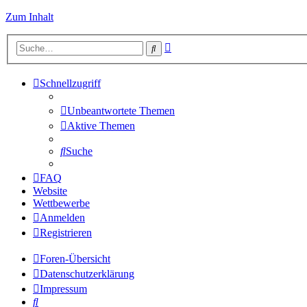
Zum Inhalt
Erweiterte
Suche
Suche
Schnellzugriff
Unbeantwortete Themen
Aktive Themen
Suche
FAQ
Website
Wettbewerbe
Anmelden
Registrieren
Foren-Übersicht
Datenschutzerklärung
Impressum
Suche