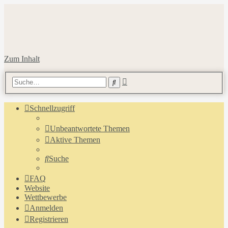
Zum Inhalt
Erweiterte
Suche
Suche
Schnellzugriff
Unbeantwortete Themen
Aktive Themen
Suche
FAQ
Website
Wettbewerbe
Anmelden
Registrieren