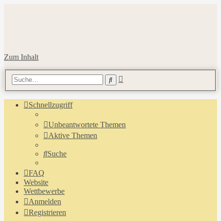
Zum Inhalt
Erweiterte
Suche
Suche
Schnellzugriff
Unbeantwortete Themen
Aktive Themen
Suche
FAQ
Website
Wettbewerbe
Anmelden
Registrieren