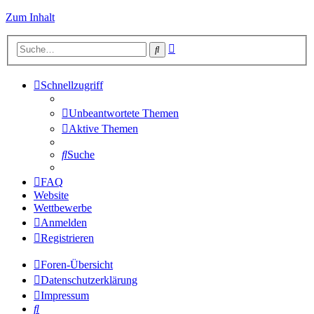
Zum Inhalt
Erweiterte
Suche
Suche
Schnellzugriff
Unbeantwortete Themen
Aktive Themen
Suche
FAQ
Website
Wettbewerbe
Anmelden
Registrieren
Foren-Übersicht
Datenschutzerklärung
Impressum
Suche