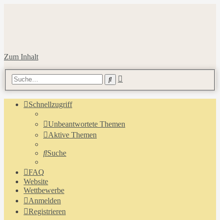
Zum Inhalt
Erweiterte
Suche
Suche
Schnellzugriff
Unbeantwortete Themen
Aktive Themen
Suche
FAQ
Website
Wettbewerbe
Anmelden
Registrieren