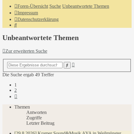
Foren-Übersicht
Suche
Unbeantwortete Themen
Impressum
Datenschutzerklärung
Suche
Unbeantwortete Themen
Zur erweiterten Suche
Erweiterte
Suche
Suche
Die Suche ergab 49 Treffer
1
2
Nächste
Themen
Antworten
Zugriffe
Letzter Beitrag
[29.8.2026] Kramer Sound&Musik AYA in Weilmünster