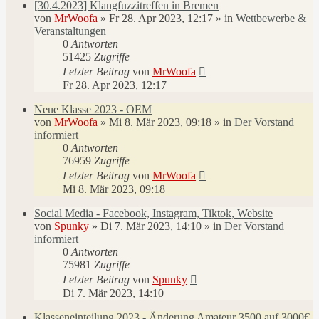
[30.4.2023] Klangfuzzitreffen in Bremen
von
MrWoofa
»
Fr 28. Apr 2023, 12:17
» in
Wettbewerbe &
Veranstaltungen
0
Antworten
51425
Zugriffe
Letzter Beitrag
von
MrWoofa
Fr 28. Apr 2023, 12:17
Neue Klasse 2023 - OEM
von
MrWoofa
»
Mi 8. Mär 2023, 09:18
» in
Der Vorstand
informiert
0
Antworten
76959
Zugriffe
Letzter Beitrag
von
MrWoofa
Mi 8. Mär 2023, 09:18
Social Media - Facebook, Instagram, Tiktok, Website
von
Spunky
»
Di 7. Mär 2023, 14:10
» in
Der Vorstand
informiert
0
Antworten
75981
Zugriffe
Letzter Beitrag
von
Spunky
Di 7. Mär 2023, 14:10
Klasseneinteilung 2023 - Änderung Amateur 3500 auf 3000€