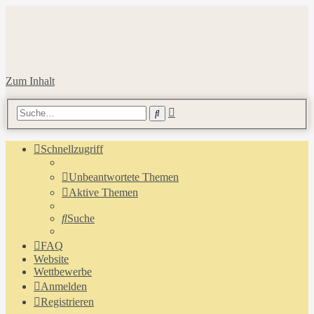
Zum Inhalt
Erweiterte
Suche
Suche
Schnellzugriff
Unbeantwortete Themen
Aktive Themen
Suche
FAQ
Website
Wettbewerbe
Anmelden
Registrieren