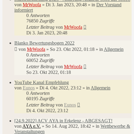
von
MrWoofa
»
Di 3. Jan 2023, 20:48
» in
Der Vorstand
informiert
0
Antworten
76850
Zugriffe
Letzter Beitrag
von
MrWoofa
Di 3. Jan 2023, 20:48
Blanko Bewertungsbogen 2022
von
MrWoofa
»
So 23. Okt 2022, 01:18
» in
Allgemein
0
Antworten
60052
Zugriffe
Letzter Beitrag
von
MrWoofa
So 23. Okt 2022, 01:18
YouTube Kanal Empfehlung
von
Eunos
»
Di 4. Okt 2022, 23:12
» in
Allgemein
0
Antworten
60195
Zugriffe
Letzter Beitrag
von
Eunos
Di 4. Okt 2022, 23:12
[24.9.2022] ACV AYA in Erkelenz - ABGESAGT!
von
AYA e.V.
»
So 14. Aug 2022, 18:42
» in
Wettbewerbe &
Veranstaltungen