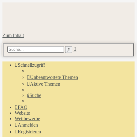
Zum Inhalt
Erweiterte
Suche
Suche
Schnellzugriff
Unbeantwortete Themen
Aktive Themen
Suche
FAQ
Website
Wettbewerbe
Anmelden
Registrieren