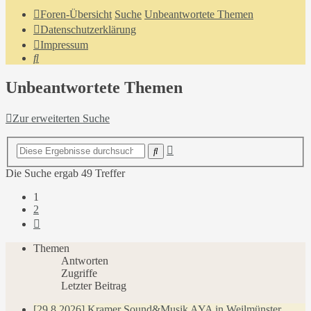
Foren-Übersicht
Suche
Unbeantwortete Themen
Datenschutzerklärung
Impressum
Suche
Unbeantwortete Themen
Zur erweiterten Suche
Erweiterte
Suche
Suche
Die Suche ergab 49 Treffer
1
2
Nächste
Themen
Antworten
Zugriffe
Letzter Beitrag
[29.8.2026] Kramer Sound&Musik AYA in Weilmünster