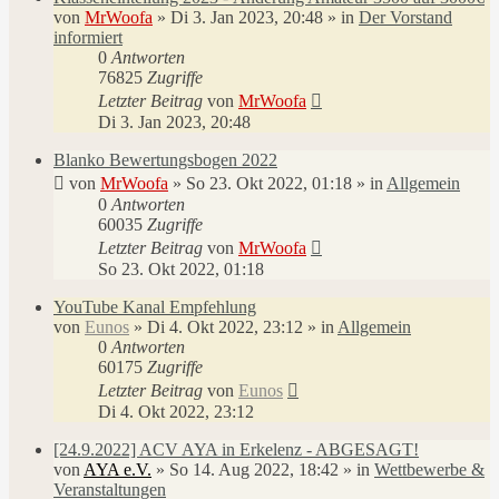
von
MrWoofa
»
Di 3. Jan 2023, 20:48
» in
Der Vorstand
informiert
0
Antworten
76825
Zugriffe
Letzter Beitrag
von
MrWoofa
Di 3. Jan 2023, 20:48
Blanko Bewertungsbogen 2022
von
MrWoofa
»
So 23. Okt 2022, 01:18
» in
Allgemein
0
Antworten
60035
Zugriffe
Letzter Beitrag
von
MrWoofa
So 23. Okt 2022, 01:18
YouTube Kanal Empfehlung
von
Eunos
»
Di 4. Okt 2022, 23:12
» in
Allgemein
0
Antworten
60175
Zugriffe
Letzter Beitrag
von
Eunos
Di 4. Okt 2022, 23:12
[24.9.2022] ACV AYA in Erkelenz - ABGESAGT!
von
AYA e.V.
»
So 14. Aug 2022, 18:42
» in
Wettbewerbe &
Veranstaltungen