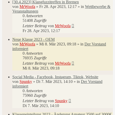
[30.4.2023] Klangfuzzitreffen in Bremen
von
MrWoofa
»
Fr 28. Apr 2023, 12:17
» in
Wettbewerbe &
Veranstaltungen
0
Antworten
51408
Zugriffe
Letzter Beitrag
von
MrWoofa
Fr 28. Apr 2023, 12:17
Neue Klasse 2023 - OEM
von
MrWoofa
»
Mi 8. Mär 2023, 09:18
» in
Der Vorstand
informiert
0
Antworten
76935
Zugriffe
Letzter Beitrag
von
MrWoofa
Mi 8. Mär 2023, 09:18
Social Media - Facebook, Instagram, Tiktok, Website
von
Spunky
»
Di 7. Mär 2023, 14:10
» in
Der Vorstand
informiert
0
Antworten
75960
Zugriffe
Letzter Beitrag
von
Spunky
Di 7. Mär 2023, 14:10
Klasseneinteilung 2023 - Änderung Amateur 3500 auf 3000€