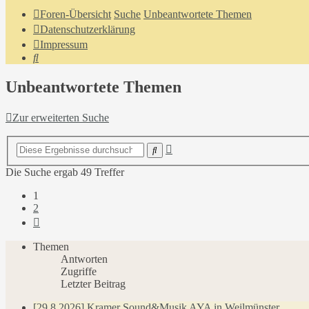
Foren-Übersicht
Suche
Unbeantwortete Themen
Datenschutzerklärung
Impressum
Suche
Unbeantwortete Themen
Zur erweiterten Suche
Erweiterte
Suche
Suche
Die Suche ergab 49 Treffer
1
2
Nächste
Themen
Antworten
Zugriffe
Letzter Beitrag
[29.8.2026] Kramer Sound&Musik AYA in Weilmünster