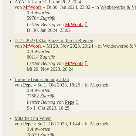
AYA Talk am 31.1. und 20.2.2024
von
MrWoofa
»
Di 30. Jan 2024, 23:02
» in
Wettbewerbe & Ve
0
Antworten
59784
Zugriffe
Letzter Beitrag
von
MrWoofa
Di 30. Jan 2024, 23:02
[2.12.2023] Klangfuzzitreffen in Bremen
von
MrWoofa
»
Mi 29. Nov 2023, 20:24
» in
Wettbewerbe & V
0
Antworten
60114
Zugriffe
Letzter Beitrag
von
MrWoofa
Mi 29. Nov 2023, 20:24
Juroren/Teamschulung 2024
von
Pepe
»
So 1. Okt 2023, 18:25
» in
Allgemein
0
Antworten
77582
Zugriffe
Letzter Beitrag
von
Pepe
So 1. Okt 2023, 18:25
Mitarbeit im Verein
von
Pepe
»
So 1. Okt 2023, 13:44
» in
Allgemein
0
Antworten
78579
Zugriffe