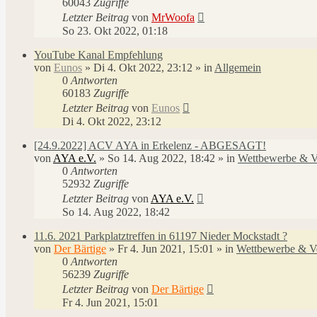
60043
Zugriffe
Letzter Beitrag
von
MrWoofa
So 23. Okt 2022, 01:18
YouTube Kanal Empfehlung
von
Eunos
»
Di 4. Okt 2022, 23:12
» in
Allgemein
0
Antworten
60183
Zugriffe
Letzter Beitrag
von
Eunos
Di 4. Okt 2022, 23:12
[24.9.2022] ACV AYA in Erkelenz - ABGESAGT!
von
AYA e.V.
»
So 14. Aug 2022, 18:42
» in
Wettbewerbe & V
0
Antworten
52932
Zugriffe
Letzter Beitrag
von
AYA e.V.
So 14. Aug 2022, 18:42
11.6. 2021 Parkplatztreffen in 61197 Nieder Mockstadt ?
von
Der Bärtige
»
Fr 4. Jun 2021, 15:01
» in
Wettbewerbe & Ve
0
Antworten
56239
Zugriffe
Letzter Beitrag
von
Der Bärtige
Fr 4. Jun 2021, 15:01