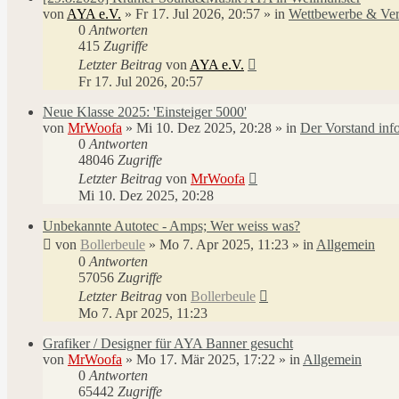
von
AYA e.V.
»
Fr 17. Jul 2026, 20:57
» in
Wettbewerbe & Ver
0
Antworten
415
Zugriffe
Letzter Beitrag
von
AYA e.V.
Fr 17. Jul 2026, 20:57
Neue Klasse 2025: 'Einsteiger 5000'
von
MrWoofa
»
Mi 10. Dez 2025, 20:28
» in
Der Vorstand info
0
Antworten
48046
Zugriffe
Letzter Beitrag
von
MrWoofa
Mi 10. Dez 2025, 20:28
Unbekannte Autotec - Amps; Wer weiss was?
von
Bollerbeule
»
Mo 7. Apr 2025, 11:23
» in
Allgemein
0
Antworten
57056
Zugriffe
Letzter Beitrag
von
Bollerbeule
Mo 7. Apr 2025, 11:23
Grafiker / Designer für AYA Banner gesucht
von
MrWoofa
»
Mo 17. Mär 2025, 17:22
» in
Allgemein
0
Antworten
65442
Zugriffe