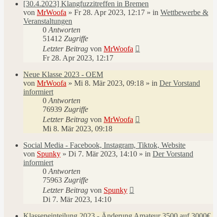
[30.4.2023] Klangfuzzitreffen in Bremen
von
MrWoofa
»
Fr 28. Apr 2023, 12:17
» in
Wettbewerbe &
Veranstaltungen
0
Antworten
51412
Zugriffe
Letzter Beitrag
von
MrWoofa
Fr 28. Apr 2023, 12:17
Neue Klasse 2023 - OEM
von
MrWoofa
»
Mi 8. Mär 2023, 09:18
» in
Der Vorstand
informiert
0
Antworten
76939
Zugriffe
Letzter Beitrag
von
MrWoofa
Mi 8. Mär 2023, 09:18
Social Media - Facebook, Instagram, Tiktok, Website
von
Spunky
»
Di 7. Mär 2023, 14:10
» in
Der Vorstand
informiert
0
Antworten
75963
Zugriffe
Letzter Beitrag
von
Spunky
Di 7. Mär 2023, 14:10
Klasseneinteilung 2023 - Änderung Amateur 3500 auf 3000€