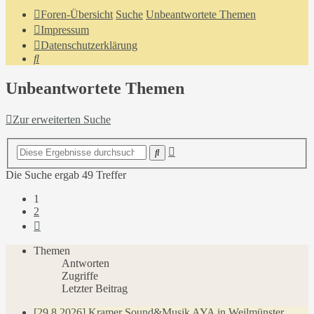
Foren-Übersicht
Suche
Unbeantwortete Themen
Impressum
Datenschutzerklärung
Suche
Unbeantwortete Themen
Zur erweiterten Suche
Erweiterte
Suche
Suche
Die Suche ergab 49 Treffer
1
2
Nächste
Themen
Antworten
Zugriffe
Letzter Beitrag
[29.8.2026] Kramer Sound&Musik AYA in Weilmünster