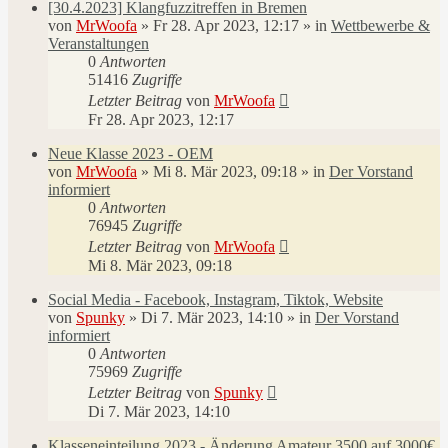
[30.4.2023] Klangfuzzitreffen in Bremen
von
MrWoofa
»
Fr 28. Apr 2023, 12:17
» in
Wettbewerbe &
Veranstaltungen
0
Antworten
51416
Zugriffe
Letzter Beitrag
von
MrWoofa
Fr 28. Apr 2023, 12:17
Neue Klasse 2023 - OEM
von
MrWoofa
»
Mi 8. Mär 2023, 09:18
» in
Der Vorstand
informiert
0
Antworten
76945
Zugriffe
Letzter Beitrag
von
MrWoofa
Mi 8. Mär 2023, 09:18
Social Media - Facebook, Instagram, Tiktok, Website
von
Spunky
»
Di 7. Mär 2023, 14:10
» in
Der Vorstand
informiert
0
Antworten
75969
Zugriffe
Letzter Beitrag
von
Spunky
Di 7. Mär 2023, 14:10
Klasseneinteilung 2023 - Änderung Amateur 3500 auf 3000€