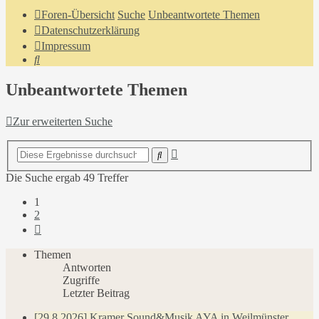
Foren-Übersicht
Suche
Unbeantwortete Themen
Datenschutzerklärung
Impressum
Suche
Unbeantwortete Themen
Zur erweiterten Suche
Erweiterte
Suche
Suche
Die Suche ergab 49 Treffer
1
2
Nächste
Themen
Antworten
Zugriffe
Letzter Beitrag
[29.8.2026] Kramer Sound&Musik AYA in Weilmünster