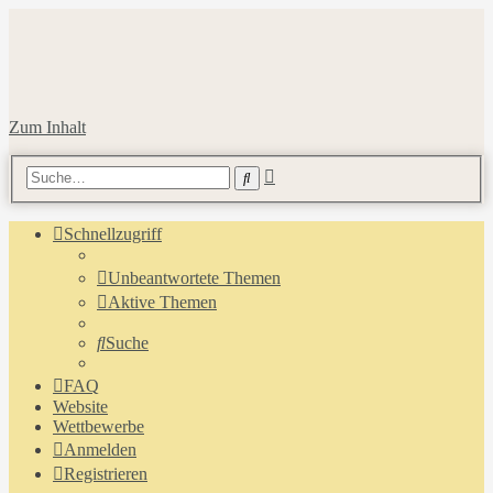
Zum Inhalt
Erweiterte
Suche
Suche
Schnellzugriff
Unbeantwortete Themen
Aktive Themen
Suche
FAQ
Website
Wettbewerbe
Anmelden
Registrieren