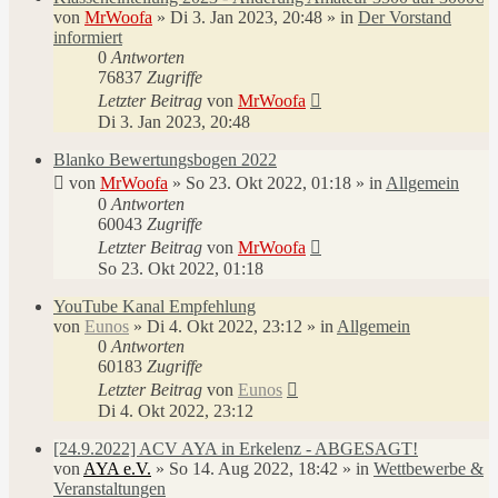
von
MrWoofa
»
Di 3. Jan 2023, 20:48
» in
Der Vorstand
informiert
0
Antworten
76837
Zugriffe
Letzter Beitrag
von
MrWoofa
Di 3. Jan 2023, 20:48
Blanko Bewertungsbogen 2022
von
MrWoofa
»
So 23. Okt 2022, 01:18
» in
Allgemein
0
Antworten
60043
Zugriffe
Letzter Beitrag
von
MrWoofa
So 23. Okt 2022, 01:18
YouTube Kanal Empfehlung
von
Eunos
»
Di 4. Okt 2022, 23:12
» in
Allgemein
0
Antworten
60183
Zugriffe
Letzter Beitrag
von
Eunos
Di 4. Okt 2022, 23:12
[24.9.2022] ACV AYA in Erkelenz - ABGESAGT!
von
AYA e.V.
»
So 14. Aug 2022, 18:42
» in
Wettbewerbe &
Veranstaltungen