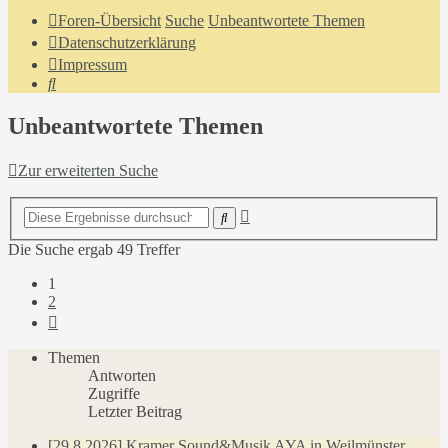
Foren-Übersicht
Suche
Unbeantwortete Themen
Datenschutzerklärung
Impressum
Suche
Unbeantwortete Themen
Zur erweiterten Suche
Erweiterte
Suche
Suche
Die Suche ergab 49 Treffer
1
2
Nächste
Themen
Antworten
Zugriffe
Letzter Beitrag
[29.8.2026] Kramer Sound&Musik AYA in Weilmünster