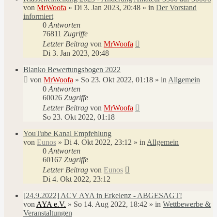
von
MrWoofa
»
Di 3. Jan 2023, 20:48
» in
Der Vorstand
informiert
0
Antworten
76811
Zugriffe
Letzter Beitrag
von
MrWoofa
Di 3. Jan 2023, 20:48
Blanko Bewertungsbogen 2022
von
MrWoofa
»
So 23. Okt 2022, 01:18
» in
Allgemein
0
Antworten
60026
Zugriffe
Letzter Beitrag
von
MrWoofa
So 23. Okt 2022, 01:18
YouTube Kanal Empfehlung
von
Eunos
»
Di 4. Okt 2022, 23:12
» in
Allgemein
0
Antworten
60167
Zugriffe
Letzter Beitrag
von
Eunos
Di 4. Okt 2022, 23:12
[24.9.2022] ACV AYA in Erkelenz - ABGESAGT!
von
AYA e.V.
»
So 14. Aug 2022, 18:42
» in
Wettbewerbe &
Veranstaltungen