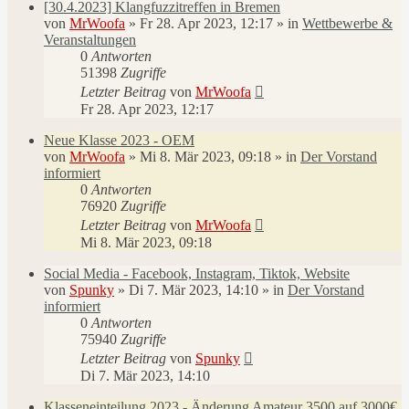
[30.4.2023] Klangfuzzitreffen in Bremen
von
MrWoofa
»
Fr 28. Apr 2023, 12:17
» in
Wettbewerbe &
Veranstaltungen
0
Antworten
51398
Zugriffe
Letzter Beitrag
von
MrWoofa
Fr 28. Apr 2023, 12:17
Neue Klasse 2023 - OEM
von
MrWoofa
»
Mi 8. Mär 2023, 09:18
» in
Der Vorstand
informiert
0
Antworten
76920
Zugriffe
Letzter Beitrag
von
MrWoofa
Mi 8. Mär 2023, 09:18
Social Media - Facebook, Instagram, Tiktok, Website
von
Spunky
»
Di 7. Mär 2023, 14:10
» in
Der Vorstand
informiert
0
Antworten
75940
Zugriffe
Letzter Beitrag
von
Spunky
Di 7. Mär 2023, 14:10
Klasseneinteilung 2023 - Änderung Amateur 3500 auf 3000€