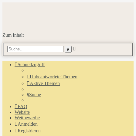
Zum Inhalt
Erweiterte
Suche
Suche
Schnellzugriff
Unbeantwortete Themen
Aktive Themen
Suche
FAQ
Website
Wettbewerbe
Anmelden
Registrieren