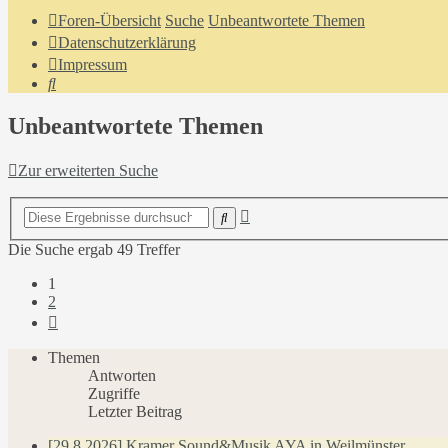
Foren-Übersicht
Suche
Unbeantwortete Themen
Datenschutzerklärung
Impressum
Suche
Unbeantwortete Themen
Zur erweiterten Suche
Erweiterte
Suche
Suche
Die Suche ergab 49 Treffer
1
2
Nächste
Themen
Antworten
Zugriffe
Letzter Beitrag
[29.8.2026] Kramer Sound&Musik AYA in Weilmünster