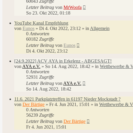
60043
Zugriffe
Letzter Beitrag
von
MrWoofa
So 23. Okt 2022, 01:18
YouTube Kanal Empfehlung
von
Eunos
»
Di 4. Okt 2022, 23:12
» in
Allgemein
0
Antworten
60182
Zugriffe
Letzter Beitrag
von
Eunos
Di 4. Okt 2022, 23:12
[24.9.2022] ACV AYA in Erkelenz - ABGESAGT!
von
AYA e.V.
»
So 14. Aug 2022, 18:42
» in
Wettbewerbe & V
0
Antworten
52931
Zugriffe
Letzter Beitrag
von
AYA e.V.
So 14. Aug 2022, 18:42
11.6. 2021 Parkplatztreffen in 61197 Nieder Mockstadt ?
von
Der Bärtige
»
Fr 4. Jun 2021, 15:01
» in
Wettbewerbe & Ve
0
Antworten
56239
Zugriffe
Letzter Beitrag
von
Der Bärtige
Fr 4. Jun 2021, 15:01