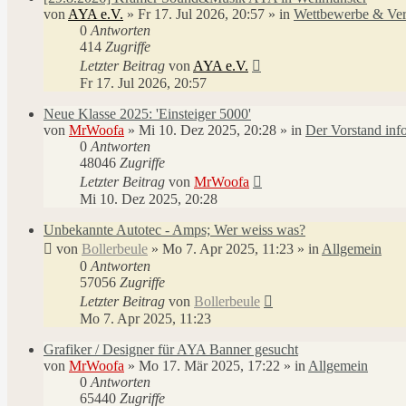
von
AYA e.V.
»
Fr 17. Jul 2026, 20:57
» in
Wettbewerbe & Ver
0
Antworten
414
Zugriffe
Letzter Beitrag
von
AYA e.V.
Fr 17. Jul 2026, 20:57
Neue Klasse 2025: 'Einsteiger 5000'
von
MrWoofa
»
Mi 10. Dez 2025, 20:28
» in
Der Vorstand info
0
Antworten
48046
Zugriffe
Letzter Beitrag
von
MrWoofa
Mi 10. Dez 2025, 20:28
Unbekannte Autotec - Amps; Wer weiss was?
von
Bollerbeule
»
Mo 7. Apr 2025, 11:23
» in
Allgemein
0
Antworten
57056
Zugriffe
Letzter Beitrag
von
Bollerbeule
Mo 7. Apr 2025, 11:23
Grafiker / Designer für AYA Banner gesucht
von
MrWoofa
»
Mo 17. Mär 2025, 17:22
» in
Allgemein
0
Antworten
65440
Zugriffe