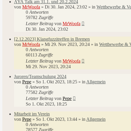
AYA Talk am 31.1. und 20.2.2024
von
MrWoofa
»
Di 30. Jan 2024, 23:02
» in
Wettbewerbe & Ve
0
Antworten
59782
Zugriffe
Letzter Beitrag
von
MrWoofa
Di 30. Jan 2024, 23:02
[2.12.2023] Klangfuzzitreffen in Bremen
von
MrWoofa
»
Mi 29. Nov 2023, 20:24
» in
Wettbewerbe & V
0
Antworten
60113
Zugriffe
Letzter Beitrag
von
MrWoofa
Mi 29. Nov 2023, 20:24
Juroren/Teamschulung 2024
von
Pepe
»
So 1. Okt 2023, 18:25
» in
Allgemein
0
Antworten
77582
Zugriffe
Letzter Beitrag
von
Pepe
So 1. Okt 2023, 18:25
Mitarbeit im Verein
von
Pepe
»
So 1. Okt 2023, 13:44
» in
Allgemein
0
Antworten
78577
Zugriffe