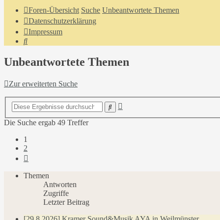
Foren-Übersicht
Suche
Unbeantwortete Themen
Datenschutzerklärung
Impressum
Suche
Unbeantwortete Themen
Zur erweiterten Suche
Erweiterte
Suche
Suche
Die Suche ergab 49 Treffer
1
2
Nächste
Themen
Antworten
Zugriffe
Letzter Beitrag
[29.8.2026] Kramer Sound&Musik AYA in Weilmünster