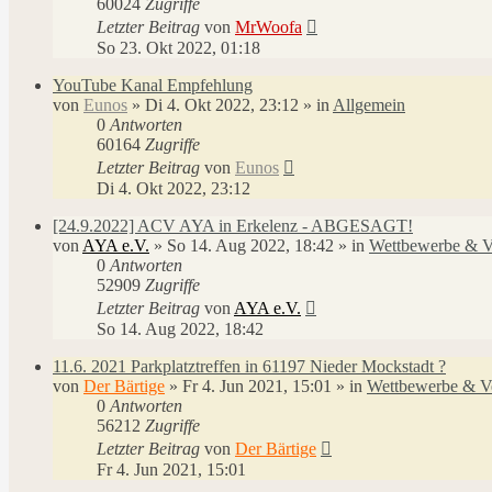
60024
Zugriffe
Letzter Beitrag
von
MrWoofa
So 23. Okt 2022, 01:18
YouTube Kanal Empfehlung
von
Eunos
»
Di 4. Okt 2022, 23:12
» in
Allgemein
0
Antworten
60164
Zugriffe
Letzter Beitrag
von
Eunos
Di 4. Okt 2022, 23:12
[24.9.2022] ACV AYA in Erkelenz - ABGESAGT!
von
AYA e.V.
»
So 14. Aug 2022, 18:42
» in
Wettbewerbe & V
0
Antworten
52909
Zugriffe
Letzter Beitrag
von
AYA e.V.
So 14. Aug 2022, 18:42
11.6. 2021 Parkplatztreffen in 61197 Nieder Mockstadt ?
von
Der Bärtige
»
Fr 4. Jun 2021, 15:01
» in
Wettbewerbe & Ve
0
Antworten
56212
Zugriffe
Letzter Beitrag
von
Der Bärtige
Fr 4. Jun 2021, 15:01