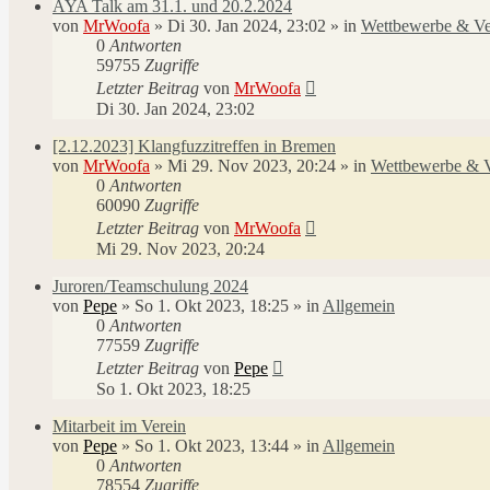
AYA Talk am 31.1. und 20.2.2024
von
MrWoofa
»
Di 30. Jan 2024, 23:02
» in
Wettbewerbe & Ve
0
Antworten
59755
Zugriffe
Letzter Beitrag
von
MrWoofa
Di 30. Jan 2024, 23:02
[2.12.2023] Klangfuzzitreffen in Bremen
von
MrWoofa
»
Mi 29. Nov 2023, 20:24
» in
Wettbewerbe & V
0
Antworten
60090
Zugriffe
Letzter Beitrag
von
MrWoofa
Mi 29. Nov 2023, 20:24
Juroren/Teamschulung 2024
von
Pepe
»
So 1. Okt 2023, 18:25
» in
Allgemein
0
Antworten
77559
Zugriffe
Letzter Beitrag
von
Pepe
So 1. Okt 2023, 18:25
Mitarbeit im Verein
von
Pepe
»
So 1. Okt 2023, 13:44
» in
Allgemein
0
Antworten
78554
Zugriffe