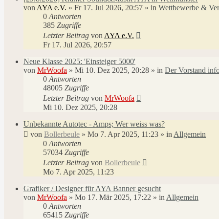
von
AYA e.V.
»
Fr 17. Jul 2026, 20:57
» in
Wettbewerbe & Ver
0
Antworten
385
Zugriffe
Letzter Beitrag
von
AYA e.V.
Fr 17. Jul 2026, 20:57
Neue Klasse 2025: 'Einsteiger 5000'
von
MrWoofa
»
Mi 10. Dez 2025, 20:28
» in
Der Vorstand info
0
Antworten
48005
Zugriffe
Letzter Beitrag
von
MrWoofa
Mi 10. Dez 2025, 20:28
Unbekannte Autotec - Amps; Wer weiss was?
von
Bollerbeule
»
Mo 7. Apr 2025, 11:23
» in
Allgemein
0
Antworten
57034
Zugriffe
Letzter Beitrag
von
Bollerbeule
Mo 7. Apr 2025, 11:23
Grafiker / Designer für AYA Banner gesucht
von
MrWoofa
»
Mo 17. Mär 2025, 17:22
» in
Allgemein
0
Antworten
65415
Zugriffe