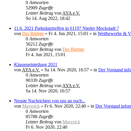
0
Antworten
52909
Zugriffe
Letzter Beitrag
von
AYA e.V.
So 14. Aug 2022, 18:42
11.6. 2021 Parkplatztreffen in 61197 Nieder Mockstadt ?
von
Der Bärtige
»
Fr 4. Jun 2021, 15:01
» in
Wettbewerbe & Ve
0
Antworten
56212
Zugriffe
Letzter Beitrag
von
Der Bärtige
Fr 4. Jun 2021, 15:01
Klasseneinteilung 2021
von
AYA e.V.
»
Sa 14. Nov 2020, 16:57
» in
Der Vorstand info
0
Antworten
90339
Zugriffe
Letzter Beitrag
von
AYA e.V.
Sa 14. Nov 2020, 16:57
Neuste Nachrichten von uns an euch...
von
Maverick
»
Fr 6. Nov 2020, 22:40
» in
Der Vorstand infor
0
Antworten
85788
Zugriffe
Letzter Beitrag
von
Maverick
Fr 6. Nov 2020, 22:40