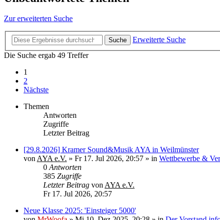
Zur erweiterten Suche
Erweiterte Suche
Suche
Die Suche ergab 49 Treffer
1
2
Nächste
Themen
Antworten
Zugriffe
Letzter Beitrag
[29.8.2026] Kramer Sound&Musik AYA in Weilmünster
von
AYA e.V.
»
Fr 17. Jul 2026, 20:57
» in
Wettbewerbe & Ver
0
Antworten
385
Zugriffe
Letzter Beitrag
von
AYA e.V.
Fr 17. Jul 2026, 20:57
Neue Klasse 2025: 'Einsteiger 5000'
von
MrWoofa
»
Mi 10. Dez 2025, 20:28
» in
Der Vorstand info