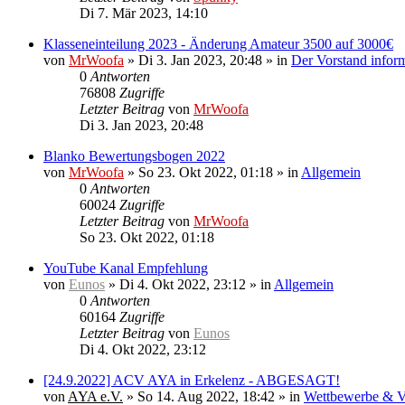
Di 7. Mär 2023, 14:10
Klasseneinteilung 2023 - Änderung Amateur 3500 auf 3000€
von
MrWoofa
»
Di 3. Jan 2023, 20:48
» in
Der Vorstand inform
0
Antworten
76808
Zugriffe
Letzter Beitrag
von
MrWoofa
Di 3. Jan 2023, 20:48
Blanko Bewertungsbogen 2022
von
MrWoofa
»
So 23. Okt 2022, 01:18
» in
Allgemein
0
Antworten
60024
Zugriffe
Letzter Beitrag
von
MrWoofa
So 23. Okt 2022, 01:18
YouTube Kanal Empfehlung
von
Eunos
»
Di 4. Okt 2022, 23:12
» in
Allgemein
0
Antworten
60164
Zugriffe
Letzter Beitrag
von
Eunos
Di 4. Okt 2022, 23:12
[24.9.2022] ACV AYA in Erkelenz - ABGESAGT!
von
AYA e.V.
»
So 14. Aug 2022, 18:42
» in
Wettbewerbe & V