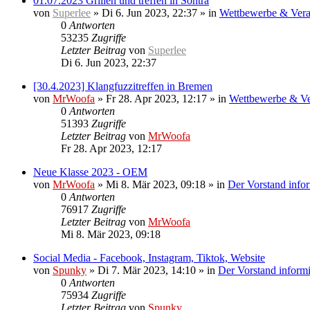
01.07.2023 Grillen und treffen in Sontra
von
Superlee
»
Di 6. Jun 2023, 22:37
» in
Wettbewerbe & Vera
0
Antworten
53235
Zugriffe
Letzter Beitrag
von
Superlee
Di 6. Jun 2023, 22:37
[30.4.2023] Klangfuzzitreffen in Bremen
von
MrWoofa
»
Fr 28. Apr 2023, 12:17
» in
Wettbewerbe & Ve
0
Antworten
51393
Zugriffe
Letzter Beitrag
von
MrWoofa
Fr 28. Apr 2023, 12:17
Neue Klasse 2023 - OEM
von
MrWoofa
»
Mi 8. Mär 2023, 09:18
» in
Der Vorstand infor
0
Antworten
76917
Zugriffe
Letzter Beitrag
von
MrWoofa
Mi 8. Mär 2023, 09:18
Social Media - Facebook, Instagram, Tiktok, Website
von
Spunky
»
Di 7. Mär 2023, 14:10
» in
Der Vorstand informi
0
Antworten
75934
Zugriffe
Letzter Beitrag
von
Spunky