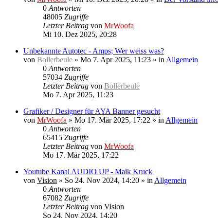
0
Antworten
48005
Zugriffe
Letzter Beitrag
von
MrWoofa
Mi 10. Dez 2025, 20:28
Unbekannte Autotec - Amps; Wer weiss was?
von
Bollerbeule
»
Mo 7. Apr 2025, 11:23
» in
Allgemein
0
Antworten
57034
Zugriffe
Letzter Beitrag
von
Bollerbeule
Mo 7. Apr 2025, 11:23
Grafiker / Designer für AYA Banner gesucht
von
MrWoofa
»
Mo 17. Mär 2025, 17:22
» in
Allgemein
0
Antworten
65415
Zugriffe
Letzter Beitrag
von
MrWoofa
Mo 17. Mär 2025, 17:22
Youtube Kanal AUDIO UP - Maik Kruck
von
Vision
»
So 24. Nov 2024, 14:20
» in
Allgemein
0
Antworten
67082
Zugriffe
Letzter Beitrag
von
Vision
So 24. Nov 2024, 14:20