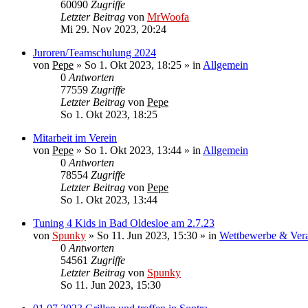
60090
Zugriffe
Letzter Beitrag
von
MrWoofa
Mi 29. Nov 2023, 20:24
Juroren/Teamschulung 2024
von
Pepe
»
So 1. Okt 2023, 18:25
» in
Allgemein
0
Antworten
77559
Zugriffe
Letzter Beitrag
von
Pepe
So 1. Okt 2023, 18:25
Mitarbeit im Verein
von
Pepe
»
So 1. Okt 2023, 13:44
» in
Allgemein
0
Antworten
78554
Zugriffe
Letzter Beitrag
von
Pepe
So 1. Okt 2023, 13:44
Tuning 4 Kids in Bad Oldesloe am 2.7.23
von
Spunky
»
So 11. Jun 2023, 15:30
» in
Wettbewerbe & Vera
0
Antworten
54561
Zugriffe
Letzter Beitrag
von
Spunky
So 11. Jun 2023, 15:30