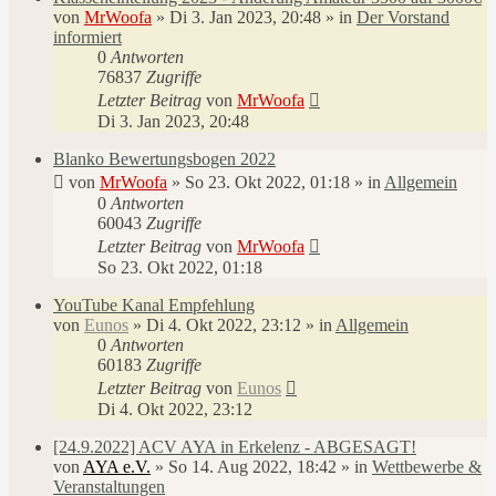
von
MrWoofa
»
Di 3. Jan 2023, 20:48
» in
Der Vorstand
informiert
0
Antworten
76837
Zugriffe
Letzter Beitrag
von
MrWoofa
Di 3. Jan 2023, 20:48
Blanko Bewertungsbogen 2022
von
MrWoofa
»
So 23. Okt 2022, 01:18
» in
Allgemein
0
Antworten
60043
Zugriffe
Letzter Beitrag
von
MrWoofa
So 23. Okt 2022, 01:18
YouTube Kanal Empfehlung
von
Eunos
»
Di 4. Okt 2022, 23:12
» in
Allgemein
0
Antworten
60183
Zugriffe
Letzter Beitrag
von
Eunos
Di 4. Okt 2022, 23:12
[24.9.2022] ACV AYA in Erkelenz - ABGESAGT!
von
AYA e.V.
»
So 14. Aug 2022, 18:42
» in
Wettbewerbe &
Veranstaltungen