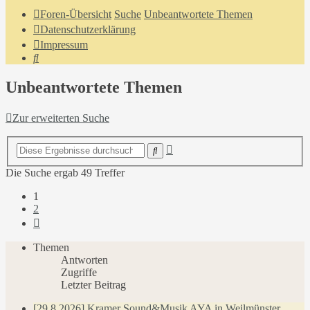
Foren-Übersicht
Suche
Unbeantwortete Themen
Datenschutzerklärung
Impressum
Suche
Unbeantwortete Themen
Zur erweiterten Suche
Erweiterte
Suche
Suche
Die Suche ergab 49 Treffer
1
2
Nächste
Themen
Antworten
Zugriffe
Letzter Beitrag
[29.8.2026] Kramer Sound&Musik AYA in Weilmünster