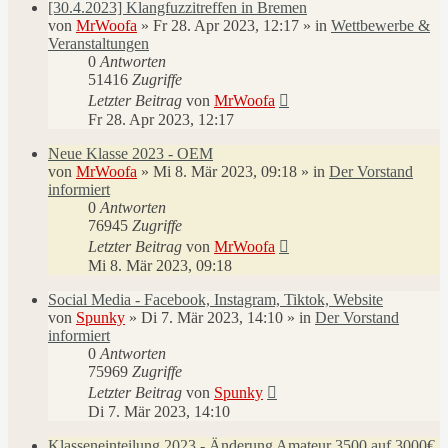
[30.4.2023] Klangfuzzitreffen in Bremen
von
MrWoofa
»
Fr 28. Apr 2023, 12:17
» in
Wettbewerbe &
Veranstaltungen
0
Antworten
51416
Zugriffe
Letzter Beitrag
von
MrWoofa
Fr 28. Apr 2023, 12:17
Neue Klasse 2023 - OEM
von
MrWoofa
»
Mi 8. Mär 2023, 09:18
» in
Der Vorstand
informiert
0
Antworten
76945
Zugriffe
Letzter Beitrag
von
MrWoofa
Mi 8. Mär 2023, 09:18
Social Media - Facebook, Instagram, Tiktok, Website
von
Spunky
»
Di 7. Mär 2023, 14:10
» in
Der Vorstand
informiert
0
Antworten
75969
Zugriffe
Letzter Beitrag
von
Spunky
Di 7. Mär 2023, 14:10
Klasseneinteilung 2023 - Änderung Amateur 3500 auf 3000€