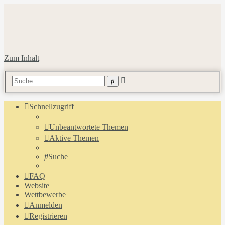
Zum Inhalt
Erweiterte
Suche
Suche
Schnellzugriff
Unbeantwortete Themen
Aktive Themen
Suche
FAQ
Website
Wettbewerbe
Anmelden
Registrieren