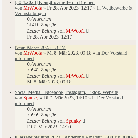
[30.4.2023] Klangfuzzitreffen in Bremen
von
MrWoofa
»
Fr 28. Apr 2023, 12:17
» in
Wettbewerbe &
Veranstaltungen
0
Antworten
51416
Zugriffe
Letzter Beitrag
von
MrWoofa
Fr 28. Apr 2023, 12:17
Neue Klasse 2023 - OEM
von
MrWoofa
»
Mi 8. Mär 2023, 09:18
» in
Der Vorstand
informiert
0
Antworten
76945
Zugriffe
Letzter Beitrag
von
MrWoofa
Mi 8. Mär 2023, 09:18
Social Media - Facebook, Instagram, Tiktok, Website
von
Spunky
»
Di 7. Mär 2023, 14:10
» in
Der Vorstand
informiert
0
Antworten
75969
Zugriffe
Letzter Beitrag
von
Spunky
Di 7. Mär 2023, 14:10
Klasseneinteilung 2023 - Änderung Amateur 3500 auf 3000€