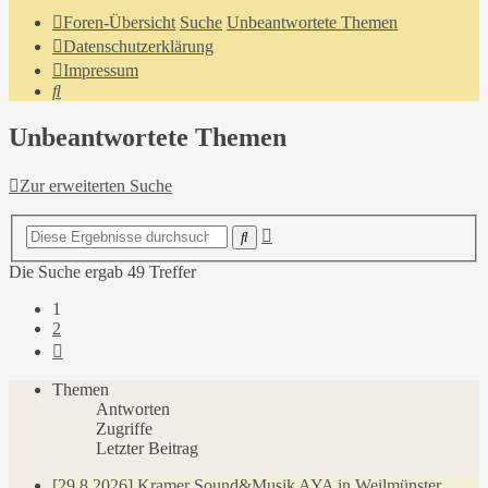
Foren-Übersicht
Suche
Unbeantwortete Themen
Datenschutzerklärung
Impressum
Suche
Unbeantwortete Themen
Zur erweiterten Suche
Erweiterte
Suche
Suche
Die Suche ergab 49 Treffer
1
2
Nächste
Themen
Antworten
Zugriffe
Letzter Beitrag
[29.8.2026] Kramer Sound&Musik AYA in Weilmünster