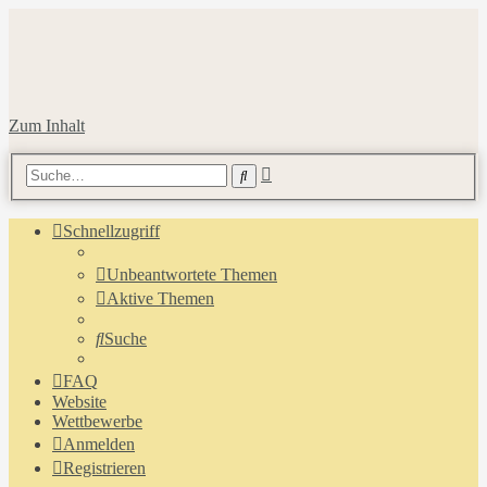
Zum Inhalt
Erweiterte
Suche
Suche
Schnellzugriff
Unbeantwortete Themen
Aktive Themen
Suche
FAQ
Website
Wettbewerbe
Anmelden
Registrieren