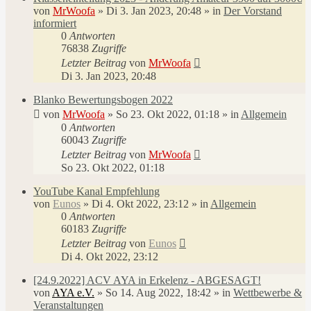
von
MrWoofa
»
Di 3. Jan 2023, 20:48
» in
Der Vorstand
informiert
0
Antworten
76838
Zugriffe
Letzter Beitrag
von
MrWoofa
Di 3. Jan 2023, 20:48
Blanko Bewertungsbogen 2022
von
MrWoofa
»
So 23. Okt 2022, 01:18
» in
Allgemein
0
Antworten
60043
Zugriffe
Letzter Beitrag
von
MrWoofa
So 23. Okt 2022, 01:18
YouTube Kanal Empfehlung
von
Eunos
»
Di 4. Okt 2022, 23:12
» in
Allgemein
0
Antworten
60183
Zugriffe
Letzter Beitrag
von
Eunos
Di 4. Okt 2022, 23:12
[24.9.2022] ACV AYA in Erkelenz - ABGESAGT!
von
AYA e.V.
»
So 14. Aug 2022, 18:42
» in
Wettbewerbe &
Veranstaltungen