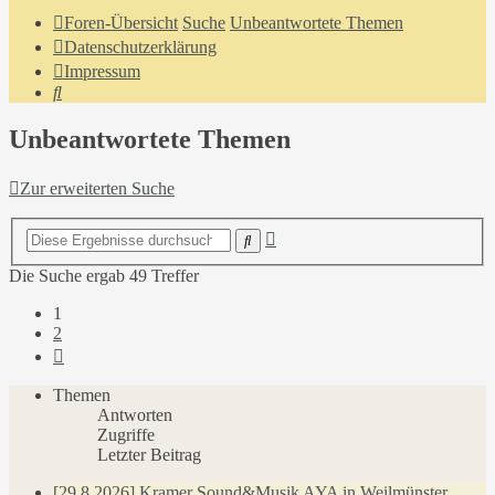
Foren-Übersicht
Suche
Unbeantwortete Themen
Datenschutzerklärung
Impressum
Suche
Unbeantwortete Themen
Zur erweiterten Suche
Erweiterte
Suche
Suche
Die Suche ergab 49 Treffer
1
2
Nächste
Themen
Antworten
Zugriffe
Letzter Beitrag
[29.8.2026] Kramer Sound&Musik AYA in Weilmünster