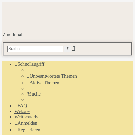
Zum Inhalt
Erweiterte
Suche
Suche
Schnellzugriff
Unbeantwortete Themen
Aktive Themen
Suche
FAQ
Website
Wettbewerbe
Anmelden
Registrieren