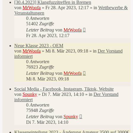
[30.4.2023] Klangfuzzitreffen in Bremen
von
MrWoofa
»
Fr 28. Apr 2023, 12:17
» in
Wettbewerbe &
Veranstaltungen
0
Antworten
51402
Zugriffe
Letzter Beitrag
von
MrWoofa
Fr 28. Apr 2023, 12:17
Neue Klasse 2023 - OEM
von
MrWoofa
»
Mi 8. Mär 2023, 09:18
» in
Der Vorstand
informiert
0
Antworten
76923
Zugriffe
Letzter Beitrag
von
MrWoofa
Mi 8. Mär 2023, 09:18
Social Media - Facebook, Instagram, Tiktok, Website
von
Spunky
»
Di 7. Mär 2023, 14:10
» in
Der Vorstand
informiert
0
Antworten
75948
Zugriffe
Letzter Beitrag
von
Spunky
Di 7. Mär 2023, 14:10
Klasseneinteilung 2023 - Änderung Amateur 3500 auf 3000€