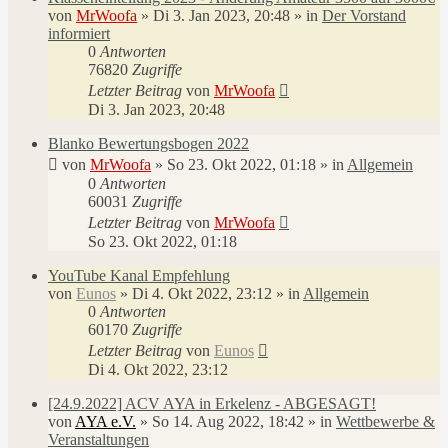
von
MrWoofa
»
Di 3. Jan 2023, 20:48
» in
Der Vorstand
informiert
0
Antworten
76820
Zugriffe
Letzter Beitrag
von
MrWoofa
Di 3. Jan 2023, 20:48
Blanko Bewertungsbogen 2022
von
MrWoofa
»
So 23. Okt 2022, 01:18
» in
Allgemein
0
Antworten
60031
Zugriffe
Letzter Beitrag
von
MrWoofa
So 23. Okt 2022, 01:18
YouTube Kanal Empfehlung
von
Eunos
»
Di 4. Okt 2022, 23:12
» in
Allgemein
0
Antworten
60170
Zugriffe
Letzter Beitrag
von
Eunos
Di 4. Okt 2022, 23:12
[24.9.2022] ACV AYA in Erkelenz - ABGESAGT!
von
AYA e.V.
»
So 14. Aug 2022, 18:42
» in
Wettbewerbe &
Veranstaltungen