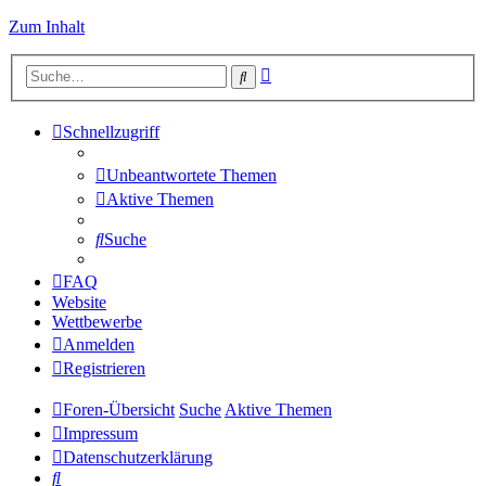
Zum Inhalt
Erweiterte
Suche
Suche
Schnellzugriff
Unbeantwortete Themen
Aktive Themen
Suche
FAQ
Website
Wettbewerbe
Anmelden
Registrieren
Foren-Übersicht
Suche
Aktive Themen
Impressum
Datenschutzerklärung
Suche