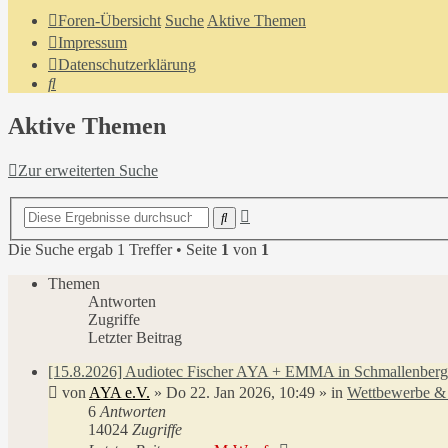
Foren-Übersicht
Suche
Aktive Themen
Impressum
Datenschutzerklärung
Suche
Aktive Themen
Zur erweiterten Suche
Erweiterte
Suche
Suche
Die Suche ergab 1 Treffer • Seite
1
von
1
Themen
Antworten
Zugriffe
Letzter Beitrag
[15.8.2026] Audiotec Fischer AYA + EMMA in Schmallenberg
von
AYA e.V.
»
Do 22. Jan 2026, 10:49
» in
Wettbewerbe & 
6
Antworten
14024
Zugriffe