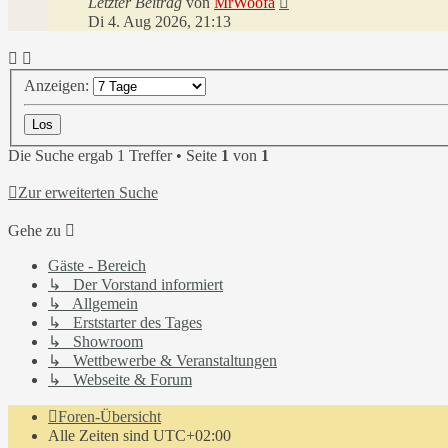
Letzter Beitrag
von
MrWoofa
Di 4. Aug 2026, 21:13
Anzeigen:
Die Suche ergab 1 Treffer • Seite
1
von
1
Zur erweiterten Suche
Gehe zu
Gäste - Bereich
↳ Der Vorstand informiert
↳ Allgemein
↳ Erststarter des Tages
↳ Showroom
↳ Wettbewerbe & Veranstaltungen
↳ Webseite & Forum
Foren-Übersicht
Alle Zeiten sind
UTC+02:00