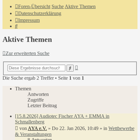
Foren-Übersicht
Suche
Aktive Themen
Datenschutzerklärung
Impressum
Suche
Aktive Themen
Zur erweiterten Suche
Erweiterte
Suche
Suche
Die Suche ergab 2 Treffer • Seite
1
von
1
Themen
Antworten
Zugriffe
Letzter Beitrag
[15.8.2026] Audiotec Fischer AYA + EMMA in
Schmallenberg
von
AYA e.V.
»
Do 22. Jan 2026, 10:49
» in
Wettbewerbe
& Veranstaltungen
8
Antworten