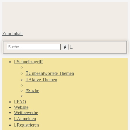
Zum Inhalt
Erweiterte
Suche
Suche
Schnellzugriff
Unbeantwortete Themen
Aktive Themen
Suche
FAQ
Website
Wettbewerbe
Anmelden
Registrieren