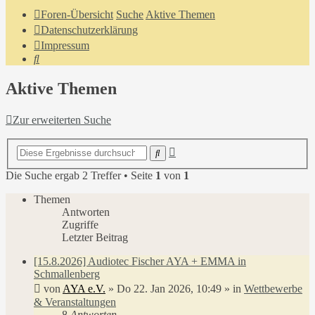
Foren-Übersicht
Suche
Aktive Themen
Datenschutzerklärung
Impressum
Suche
Aktive Themen
Zur erweiterten Suche
Erweiterte
Suche
Suche
Die Suche ergab 2 Treffer • Seite
1
von
1
Themen
Antworten
Zugriffe
Letzter Beitrag
[15.8.2026] Audiotec Fischer AYA + EMMA in
Schmallenberg
von
AYA e.V.
»
Do 22. Jan 2026, 10:49
» in
Wettbewerbe
& Veranstaltungen
8
Antworten