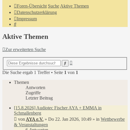
Foren-Übersicht
Suche
Aktive Themen
Datenschutzerklärung
Impressum
Suche
Aktive Themen
Zur erweiterten Suche
Erweiterte
Suche
Suche
Die Suche ergab 1 Treffer • Seite
1
von
1
Themen
Antworten
Zugriffe
Letzter Beitrag
[15.8.2026] Audiotec Fischer AYA + EMMA in
Schmallenberg
von
AYA e.V.
»
Do 22. Jan 2026, 10:49
» in
Wettbewerbe
& Veranstaltungen
6
Antworten