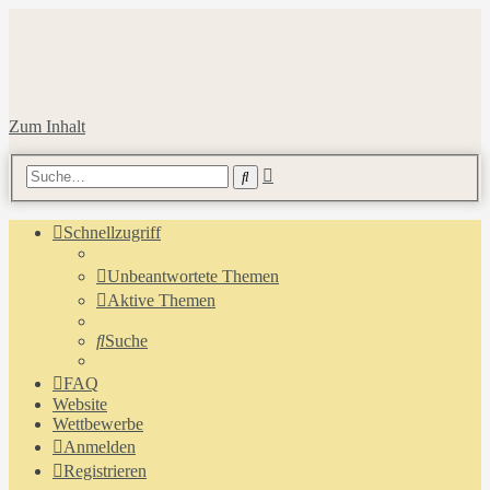
Zum Inhalt
Erweiterte
Suche
Suche
Schnellzugriff
Unbeantwortete Themen
Aktive Themen
Suche
FAQ
Website
Wettbewerbe
Anmelden
Registrieren