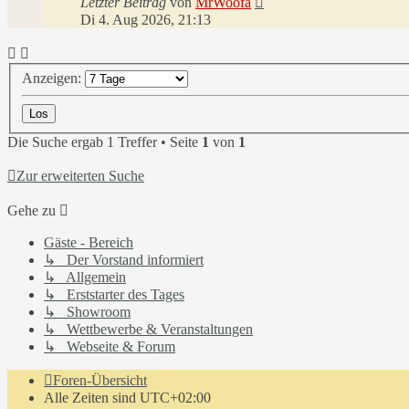
Letzter Beitrag
von
MrWoofa
Di 4. Aug 2026, 21:13
Anzeigen:
Die Suche ergab 1 Treffer • Seite
1
von
1
Zur erweiterten Suche
Gehe zu
Gäste - Bereich
↳ Der Vorstand informiert
↳ Allgemein
↳ Erststarter des Tages
↳ Showroom
↳ Wettbewerbe & Veranstaltungen
↳ Webseite & Forum
Foren-Übersicht
Alle Zeiten sind
UTC+02:00