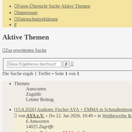
Foren-Übersicht
Suche
Aktive Themen
Impressum
Datenschutzerklärung
Suche
Aktive Themen
Zur erweiterten Suche
Erweiterte
Suche
Suche
Die Suche ergab 1 Treffer • Seite
1
von
1
Themen
Antworten
Zugriffe
Letzter Beitrag
[15.8.2026] Audiotec Fischer AYA + EMMA in Schmallenberg
von
AYA e.V.
»
Do 22. Jan 2026, 10:49
» in
Wettbewerbe & 
6
Antworten
14025
Zugriffe